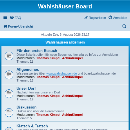
Wahlshäuser Board
FAQ
Registrieren
Anmelden
S
Foren-Übersicht
u
Aktuelle Zeit: 6. August 2026 23:17
c
Wahlshausen allgemein
h
Für den ersten Besuch
e
Diese Seite ist offen für neue Besucher, hier gibt es Infos zur Anmeldung
Moderatoren:
Thomas Kimpel
,
AchimKimpel
Themen:
11
Allgemeines
Wissenswertes über
www.wahlshausen.de
und board.wahlshausen.de
Moderatoren:
Thomas Kimpel
,
AchimKimpel
Themen:
16
Unser Dorf
Nachrichten aus unserem Dorf
Moderatoren:
Thomas Kimpel
,
AchimKimpel
Themen:
19
Diskussion
Diskussion über die Forenthemen
Moderatoren:
Thomas Kimpel
,
AchimKimpel
Themen:
5
Klatsch & Tratsch