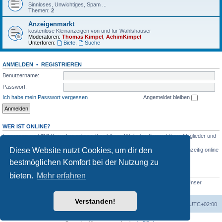
Sinnloses, Unwichtiges, Spam ...
Themen:
2
Anzeigenmarkt
kostenlose Kleinanzeigen von und für Wahlshäuser
Moderatoren:
Thomas Kimpel
,
AchimKimpel
Unterforen:
Biete
,
Suche
ANMELDEN
•
REGISTRIEREN
Benutzername:
Passwort:
Ich habe mein Passwort vergessen
Angemeldet bleiben
WER IST ONLINE?
Insgesamt sind
116
Besucher online :: 0 sichtbare Mitglieder, 0 unsichtbare Mitglieder und
116 Gäste (basierend auf den aktiven Besuchern der letzten 5 Minuten)
Diese Website nutzt Cookies, um dir den
Der Besucherrekord liegt bei
1465
Besuchern, die am 6. Mai 2026 23:35 gleichzeitig online
waren.
bestmöglichen Komfort bei der Nutzung zu
STATISTIK
bieten.
Mehr erfahren
Beiträge insgesamt
545
• Themen insgesamt
220
• Mitglieder insgesamt
48
• Unser
neuestes Mitglied:
Bettina-Köhler
Verstanden!
Foren-Übersicht
Alle Zeiten sind
UTC+02:00
Powered by
phpBB
® Forum Software © phpBB Limited