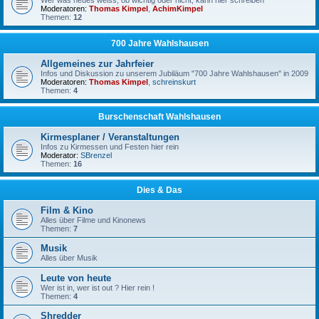
Wer was neues weiss, ob wichtig oder nicht, kann hier schreiben
Moderatoren:
Thomas Kimpel
,
AchimKimpel
Themen:
12
700 Jahre Wahlshausen
Allgemeines zur Jahrfeier
Infos und Diskussion zu unserem Jubiläum "700 Jahre Wahlshausen" in 2009
Moderatoren:
Thomas Kimpel
,
schreinskurt
Themen:
4
Burschenschaft Wahlshausen
Kirmesplaner / Veranstaltungen
Infos zu Kirmessen und Festen hier rein
Moderator:
SBrenzel
Themen:
16
Dies & Das
Film & Kino
Alles über Filme und Kinonews
Themen:
7
Musik
Alles über Musik
Leute von heute
Wer ist in, wer ist out ? Hier rein !
Themen:
4
Shredder