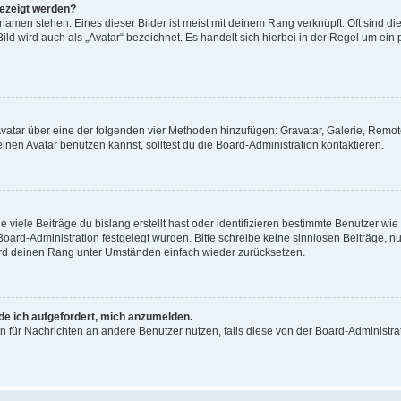
gezeigt werden?
amen stehen. Eines dieser Bilder ist meist mit deinem Rang verknüpft: Oft sind di
ld wird auch als „Avatar“ bezeichnet. Es handelt sich hierbei in der Regel um ein
 Avatar über eine der folgenden vier Methoden hinzufügen: Gravatar, Galerie, Rem
en Avatar benutzen kannst, solltest du die Board-Administration kontaktieren.
viele Beiträge du bislang erstellt hast oder identifizieren bestimmte Benutzer w
 Board-Administration festgelegt wurden. Bitte schreibe keine sinnlosen Beiträge
wird deinen Rang unter Umständen einfach wieder zurücksetzen.
rde ich aufgefordert, mich anzumelden.
ion für Nachrichten an andere Benutzer nutzen, falls diese von der Board-Administ