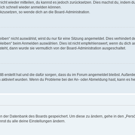
 nicht wieder mitteilen, du kannst es jedoch zurücksetzen. Dies machst du, indem 
 dich schnell wieder anmelden können.
ückzusetzen, so wende dich an die Board-Administration.
en“ nicht auswählst, wirst du nur für eine Sitzung angemeldet. Dies verhindert 
leiben“ beim Anmelden auswählen. Dies ist nicht empfehlenswert, wenn du dich an
 steht, dann wurde sie vermutlich von der Board-Administration ausgeschaltet.
BB erstellt hat und die dafür sorgen, dass du im Forum angemeldet bleibst. Außer
n aktiviert wurden. Wenn du Probleme bei der An- oder Abmeldung hast, kann es he
n in der Datenbank des Boards gespeichert. Um diese zu ändern, gehe in den „Persö
nst du alle deine Einstellungen ändern.