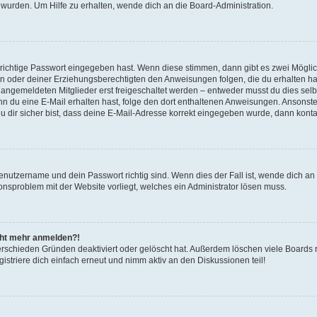
 wurden. Um Hilfe zu erhalten, wende dich an die Board-Administration.
 richtige Passwort eingegeben hast. Wenn diese stimmen, dann gibt es zwei Mögl
tern oder deiner Erziehungsberechtigten den Anweisungen folgen, die du erhalten ha
u angemeldeten Mitglieder erst freigeschaltet werden – entweder musst du dies selbs
. Wenn du eine E-Mail erhalten hast, folge den dort enthaltenen Anweisungen. Ansons
 dir sicher bist, dass deine E-Mail-Adresse korrekt eingegeben wurde, dann kontak
Benutzername und dein Passwort richtig sind. Wenn dies der Fall ist, wende dich a
ionsproblem mit der Website vorliegt, welches ein Administrator lösen muss.
icht mehr anmelden?!
erschieden Gründen deaktiviert oder gelöscht hat. Außerdem löschen viele Boards r
triere dich einfach erneut und nimm aktiv an den Diskussionen teil!