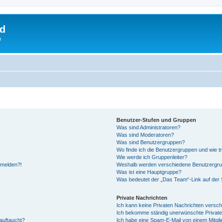
rd
n
Benutzer-Stufen und Gruppen
Was sind Administratoren?
Was sind Moderatoren?
Was sind Benutzergruppen?
Wo finde ich die Benutzergruppen und wie tr
Wie werde ich Gruppenleiter?
anmelden?!
Weshalb werden verschiedene Benutzergrupp
Was ist eine Hauptgruppe?
Was bedeutet der „Das Team“-Link auf der S
Private Nachrichten
Ich kann keine Privaten Nachrichten versch
Ich bekomme ständig unerwünschte Private
auftaucht?
Ich habe eine Spam-E-Mail von einem Mitgli