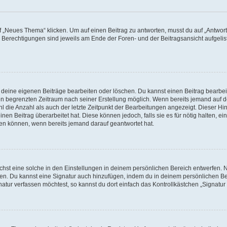
„Neues Thema“ klicken. Um auf einen Beitrag zu antworten, musst du auf „Antworte
e Berechtigungen sind jeweils am Ende der Foren- und der Beitragsansicht aufgeliste
r deine eigenen Beiträge bearbeiten oder löschen. Du kannst einen Beitrag bearbe
inen begrenzten Zeitraum nach seiner Erstellung möglich. Wenn bereits jemand auf de
 die Anzahl als auch der letzte Zeitpunkt der Bearbeitungen angezeigt. Dieser Hi
en Beitrag überarbeitet hat. Diese können jedoch, falls sie es für nötig halten, ei
hen können, wenn bereits jemand darauf geantwortet hat.
st eine solche in den Einstellungen in deinem persönlichen Bereich entwerfen. Na
eren. Du kannst eine Signatur auch hinzufügen, indem du in deinem persönlichen 
atur verfassen möchtest, so kannst du dort einfach das Kontrollkästchen „Signatu