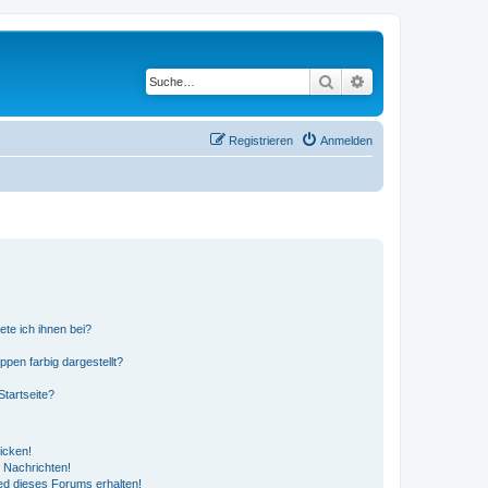
Suche
Erweiterte Suche
Registrieren
Anmelden
ete ich ihnen bei?
en farbig dargestellt?
tartseite?
icken!
 Nachrichten!
ed dieses Forums erhalten!