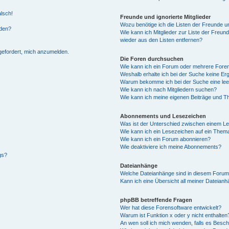
alsch!
Freunde und ignorierte Mitglieder
Wozu benötige ich die Listen der Freunde un
rden?
Wie kann ich Mitglieder zur Liste der Freund
wieder aus den Listen entfernen?
fgefordert, mich anzumelden.
Die Foren durchsuchen
Wie kann ich ein Forum oder mehrere For
Weshalb erhalte ich bei der Suche keine Er
Warum bekomme ich bei der Suche eine lee
Wie kann ich nach Mitgliedern suchen?
Wie kann ich meine eigenen Beiträge und T
Abonnements und Lesezeichen
Was ist der Unterschied zwischen einem L
Wie kann ich ein Lesezeichen auf ein Them
Wie kann ich ein Forum abonnieren?
Wie deaktiviere ich meine Abonnements?
gs?
Dateianhänge
Welche Dateianhänge sind in diesem Forum
Kann ich eine Übersicht all meiner Dateian
phpBB betreffende Fragen
Wer hat diese Forensoftware entwickelt?
Warum ist Funktion x oder y nicht enthalten
An wen soll ich mich wenden, falls es Besc