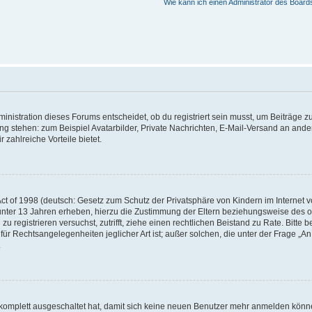
Wie kann ich einen Administrator des Board
istration dieses Forums entscheidet, ob du registriert sein musst, um Beiträge zu s
ung stehen: zum Beispiel Avatarbilder, Private Nachrichten, E-Mail-Versand an ander
 zahlreiche Vorteile bietet.
t of 1998 (deutsch: Gesetz zum Schutz der Privatsphäre von Kindern im Internet vo
unter 13 Jahren erheben, hierzu die Zustimmung der Eltern beziehungsweise des o
h zu registrieren versuchst, zutrifft, ziehe einen rechtlichen Beistand zu Rate. Bit
für Rechtsangelegenheiten jeglicher Art ist; außer solchen, die unter der Frage „
.
g komplett ausgeschaltet hat, damit sich keine neuen Benutzer mehr anmelden könn