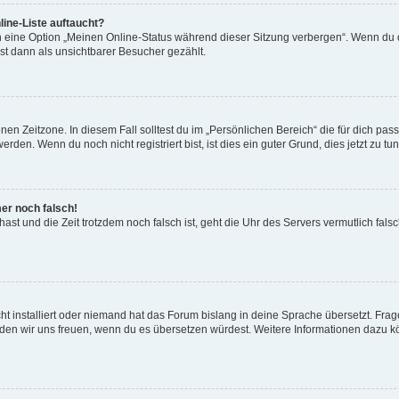
ine-Liste auftaucht?
n eine Option „Meinen Online-Status während dieser Sitzung verbergen“. Wenn du d
st dann als unsichtbarer Besucher gezählt.
en Zeitzone. In diesem Fall solltest du im „Persönlichen Bereich“ die für dich passe
den. Wenn du noch nicht registriert bist, ist dies ein guter Grund, dies jetzt zu tun
mer noch falsch!
t hast und die Zeit trotzdem noch falsch ist, geht die Uhr des Servers vermutlich fal
t installiert oder niemand hat das Forum bislang in deine Sprache übersetzt. Frag
, würden wir uns freuen, wenn du es übersetzen würdest. Weitere Informationen dazu