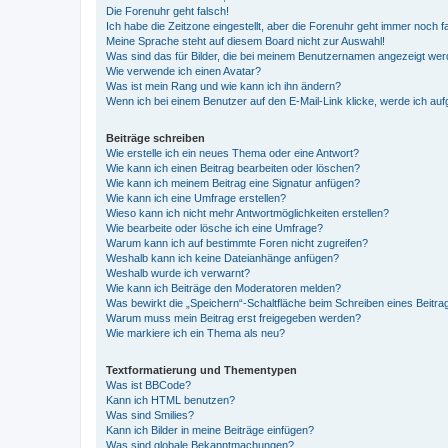
Die Forenuhr geht falsch!
Ich habe die Zeitzone eingestellt, aber die Forenuhr geht immer noch f
Meine Sprache steht auf diesem Board nicht zur Auswahl!
Was sind das für Bilder, die bei meinem Benutzernamen angezeigt we
Wie verwende ich einen Avatar?
Was ist mein Rang und wie kann ich ihn ändern?
Wenn ich bei einem Benutzer auf den E-Mail-Link klicke, werde ich au
Beiträge schreiben
Wie erstelle ich ein neues Thema oder eine Antwort?
Wie kann ich einen Beitrag bearbeiten oder löschen?
Wie kann ich meinem Beitrag eine Signatur anfügen?
Wie kann ich eine Umfrage erstellen?
Wieso kann ich nicht mehr Antwortmöglichkeiten erstellen?
Wie bearbeite oder lösche ich eine Umfrage?
Warum kann ich auf bestimmte Foren nicht zugreifen?
Weshalb kann ich keine Dateianhänge anfügen?
Weshalb wurde ich verwarnt?
Wie kann ich Beiträge den Moderatoren melden?
Was bewirkt die „Speichern“-Schaltfläche beim Schreiben eines Beitra
Warum muss mein Beitrag erst freigegeben werden?
Wie markiere ich ein Thema als neu?
Textformatierung und Thementypen
Was ist BBCode?
Kann ich HTML benutzen?
Was sind Smilies?
Kann ich Bilder in meine Beiträge einfügen?
Was sind globale Bekanntmachungen?