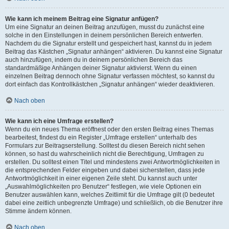
Wie kann ich meinem Beitrag eine Signatur anfügen?
Um eine Signatur an deinen Beitrag anzufügen, musst du zunächst eine
solche in den Einstellungen in deinem persönlichen Bereich entwerfen.
Nachdem du die Signatur erstellt und gespeichert hast, kannst du in jedem
Beitrag das Kästchen „Signatur anhängen“ aktivieren. Du kannst eine Signatur
auch hinzufügen, indem du in deinem persönlichen Bereich das
standardmäßige Anhängen deiner Signatur aktivierst. Wenn du einen
einzelnen Beitrag dennoch ohne Signatur verfassen möchtest, so kannst du
dort einfach das Kontrollkästchen „Signatur anhängen“ wieder deaktivieren.
Nach oben
Wie kann ich eine Umfrage erstellen?
Wenn du ein neues Thema eröffnest oder den ersten Beitrag eines Themas
bearbeitest, findest du ein Register „Umfrage erstellen“ unterhalb des
Formulars zur Beitragserstellung. Solltest du diesen Bereich nicht sehen
können, so hast du wahrscheinlich nicht die Berechtigung, Umfragen zu
erstellen. Du solltest einen Titel und mindestens zwei Antwortmöglichkeiten in
die entsprechenden Felder eingeben und dabei sicherstellen, dass jede
Antwortmöglichkeit in einer eigenen Zeile steht. Du kannst auch unter
„Auswahlmöglichkeiten pro Benutzer“ festlegen, wie viele Optionen ein
Benutzer auswählen kann, welches Zeitlimit für die Umfrage gilt (0 bedeutet
dabei eine zeitlich unbegrenzte Umfrage) und schließlich, ob die Benutzer ihre
Stimme ändern können.
Nach oben