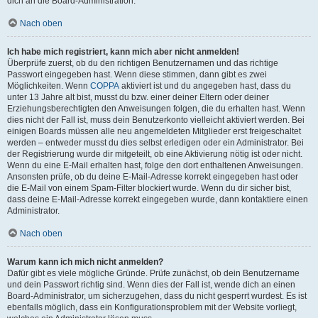
dich an die Board-Administration.
Nach oben
Ich habe mich registriert, kann mich aber nicht anmelden!
Überprüfe zuerst, ob du den richtigen Benutzernamen und das richtige
Passwort eingegeben hast. Wenn diese stimmen, dann gibt es zwei
Möglichkeiten. Wenn
COPPA
aktiviert ist und du angegeben hast, dass du
unter 13 Jahre alt bist, musst du bzw. einer deiner Eltern oder deiner
Erziehungsberechtigten den Anweisungen folgen, die du erhalten hast. Wenn
dies nicht der Fall ist, muss dein Benutzerkonto vielleicht aktiviert werden. Bei
einigen Boards müssen alle neu angemeldeten Mitglieder erst freigeschaltet
werden – entweder musst du dies selbst erledigen oder ein Administrator. Bei
der Registrierung wurde dir mitgeteilt, ob eine Aktivierung nötig ist oder nicht.
Wenn du eine E-Mail erhalten hast, folge den dort enthaltenen Anweisungen.
Ansonsten prüfe, ob du deine E-Mail-Adresse korrekt eingegeben hast oder
die E-Mail von einem Spam-Filter blockiert wurde. Wenn du dir sicher bist,
dass deine E-Mail-Adresse korrekt eingegeben wurde, dann kontaktiere einen
Administrator.
Nach oben
Warum kann ich mich nicht anmelden?
Dafür gibt es viele mögliche Gründe. Prüfe zunächst, ob dein Benutzername
und dein Passwort richtig sind. Wenn dies der Fall ist, wende dich an einen
Board-Administrator, um sicherzugehen, dass du nicht gesperrt wurdest. Es ist
ebenfalls möglich, dass ein Konfigurationsproblem mit der Website vorliegt,