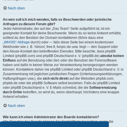
Nach oben
An wen soll ich mich wenden, falls es Beschwerden oder juristische
Anfragen zu diesem Forum gibt?
Jeder Administrator, der auf der „Das Team“-Seite aufgeführt ist, ist ein
geeigneter Kontakt für deine Beschwerde. Wenn du so keine Antwort erhältst,
solltest du den Besitzer der Domain kontaktieren (führe dazu eine
„WHOIS“-Abfrage
durch) oder — falls diese Seite bei einem kostenlosen
Webhoster wie z. B. Yahoo!, free.fr, funpic.de usw. liegt — den Support oder
den Abuse-Kontakt des betreffenden Dienstes. Bitte beachte, dass phpBB
Limited (phpBB.com) und phpBB Deutschland e. V. (phpBB.de)
absolut keinen
Einfluss
auf die Benutzung oder den oder die Benutzer der Forensoftware
haben und dafür in keiner Weise zur Verantwortung herangezogen werden
können. Kontaktiere daher nie phpBB Limited oder phpBB Deutschland e. V. in
Zusammenhang mit jeglichen juristischen Fragen (Unterlassungserklärungen,
Haftungsfragen usw.), die
sich nicht direkt
auf die Websiten phpbb.com,
phpbb.de oder die phpBB-Software selbst beziehen. Falls du phpBB Limited
oder phpBB Deutschland e. V. E-Mails schreibst, die die
Softwarenutzung
durch Dritte
betreffen, so wirst du, wenn überhaupt, höchstens eine knappe
Antwort erhalten.
Nach oben
Wie kann ich einen Administrator des Boards kontaktieren?
Alle Benutzer des Boards können das Kontaktformular nutzen, wenn die
Funktion durch die Board-Administration aktiviert wurde.