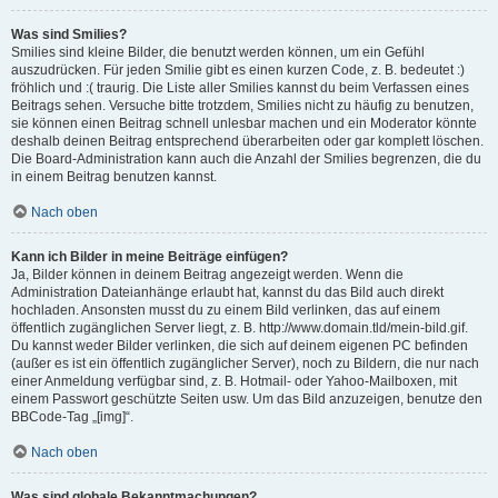
Was sind Smilies?
Smilies sind kleine Bilder, die benutzt werden können, um ein Gefühl
auszudrücken. Für jeden Smilie gibt es einen kurzen Code, z. B. bedeutet :)
fröhlich und :( traurig. Die Liste aller Smilies kannst du beim Verfassen eines
Beitrags sehen. Versuche bitte trotzdem, Smilies nicht zu häufig zu benutzen,
sie können einen Beitrag schnell unlesbar machen und ein Moderator könnte
deshalb deinen Beitrag entsprechend überarbeiten oder gar komplett löschen.
Die Board-Administration kann auch die Anzahl der Smilies begrenzen, die du
in einem Beitrag benutzen kannst.
Nach oben
Kann ich Bilder in meine Beiträge einfügen?
Ja, Bilder können in deinem Beitrag angezeigt werden. Wenn die
Administration Dateianhänge erlaubt hat, kannst du das Bild auch direkt
hochladen. Ansonsten musst du zu einem Bild verlinken, das auf einem
öffentlich zugänglichen Server liegt, z. B. http://www.domain.tld/mein-bild.gif.
Du kannst weder Bilder verlinken, die sich auf deinem eigenen PC befinden
(außer es ist ein öffentlich zugänglicher Server), noch zu Bildern, die nur nach
einer Anmeldung verfügbar sind, z. B. Hotmail- oder Yahoo-Mailboxen, mit
einem Passwort geschützte Seiten usw. Um das Bild anzuzeigen, benutze den
BBCode-Tag „[img]“.
Nach oben
Was sind globale Bekanntmachungen?