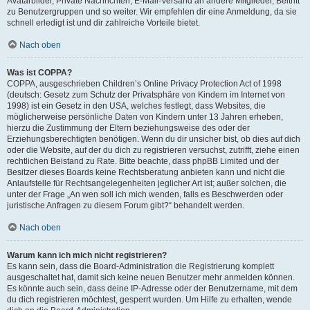
Avatarbilder, Private Nachrichten, E-Mail-Versand an andere Mitglieder, Beitritt
zu Benutzergruppen und so weiter. Wir empfehlen dir eine Anmeldung, da sie
schnell erledigt ist und dir zahlreiche Vorteile bietet.
Nach oben
Was ist COPPA?
COPPA, ausgeschrieben Children’s Online Privacy Protection Act of 1998
(deutsch: Gesetz zum Schutz der Privatsphäre von Kindern im Internet von
1998) ist ein Gesetz in den USA, welches festlegt, dass Websites, die
möglicherweise persönliche Daten von Kindern unter 13 Jahren erheben,
hierzu die Zustimmung der Eltern beziehungsweise des oder der
Erziehungsberechtigten benötigen. Wenn du dir unsicher bist, ob dies auf dich
oder die Website, auf der du dich zu registrieren versuchst, zutrifft, ziehe einen
rechtlichen Beistand zu Rate. Bitte beachte, dass phpBB Limited und der
Besitzer dieses Boards keine Rechtsberatung anbieten kann und nicht die
Anlaufstelle für Rechtsangelegenheiten jeglicher Art ist; außer solchen, die
unter der Frage „An wen soll ich mich wenden, falls es Beschwerden oder
juristische Anfragen zu diesem Forum gibt?“ behandelt werden.
Nach oben
Warum kann ich mich nicht registrieren?
Es kann sein, dass die Board-Administration die Registrierung komplett
ausgeschaltet hat, damit sich keine neuen Benutzer mehr anmelden können.
Es könnte auch sein, dass deine IP-Adresse oder der Benutzername, mit dem
du dich registrieren möchtest, gesperrt wurden. Um Hilfe zu erhalten, wende