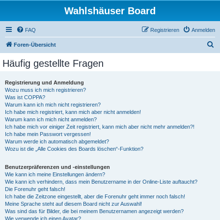
Wahlshäuser Board
FAQ
Registrieren
Anmelden
S
Foren-Übersicht
u
Häufig gestellte Fragen
c
h
Registrierung und Anmeldung
Wozu muss ich mich registrieren?
e
Was ist COPPA?
Warum kann ich mich nicht registrieren?
Ich habe mich registriert, kann mich aber nicht anmelden!
Warum kann ich mich nicht anmelden?
Ich habe mich vor einiger Zeit registriert, kann mich aber nicht mehr anmelden?!
Ich habe mein Passwort vergessen!
Warum werde ich automatisch abgemeldet?
Wozu ist die „Alle Cookies des Boards löschen“-Funktion?
Benutzerpräferenzen und -einstellungen
Wie kann ich meine Einstellungen ändern?
Wie kann ich verhindern, dass mein Benutzername in der Online-Liste auftaucht?
Die Forenuhr geht falsch!
Ich habe die Zeitzone eingestellt, aber die Forenuhr geht immer noch falsch!
Meine Sprache steht auf diesem Board nicht zur Auswahl!
Was sind das für Bilder, die bei meinem Benutzernamen angezeigt werden?
Wie verwende ich einen Avatar?