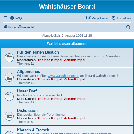
Wahlshäuser Board
FAQ
Registrieren
Anmelden
S
Foren-Übersicht
u
Aktuelle Zeit: 7. August 2026 11:28
c
Wahlshausen allgemein
h
Für den ersten Besuch
e
Diese Seite ist offen für neue Besucher, hier gibt es Infos zur Anmeldung
Moderatoren:
Thomas Kimpel
,
AchimKimpel
Themen:
11
Allgemeines
Wissenswertes über
www.wahlshausen.de
und board.wahlshausen.de
Moderatoren:
Thomas Kimpel
,
AchimKimpel
Themen:
16
Unser Dorf
Nachrichten aus unserem Dorf
Moderatoren:
Thomas Kimpel
,
AchimKimpel
Themen:
19
Diskussion
Diskussion über die Forenthemen
Moderatoren:
Thomas Kimpel
,
AchimKimpel
Themen:
5
Klatsch & Tratsch