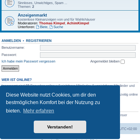
Sinnloses, Unwichtiges, Spam ...
Themen:
2
Anzeigenmarkt
kostenlose Kleinanzeigen von und für Wahlshäuser
Moderatoren:
Thomas Kimpel
,
AchimKimpel
Unterforen:
Biete
,
Suche
ANMELDEN
•
REGISTRIEREN
Benutzername:
Passwort:
Ich habe mein Passwort vergessen
Angemeldet bleiben
WER IST ONLINE?
Insgesamt sind
69
Besucher online :: 0 sichtbare Mitglieder, 0 unsichtbare Mitglieder und
69 Gäste (basierend auf den aktiven Besuchern der letzten 5 Minuten)
Diese Website nutzt Cookies, um dir den
Der Besucherrekord liegt bei
1465
Besuchern, die am 6. Mai 2026 23:35 gleichzeitig online
waren.
bestmöglichen Komfort bei der Nutzung zu
STATISTIK
bieten.
Mehr erfahren
Beiträge insgesamt
545
• Themen insgesamt
220
• Mitglieder insgesamt
48
• Unser
neuestes Mitglied:
Bettina-Köhler
Verstanden!
Foren-Übersicht
Alle Zeiten sind
UTC+02:00
Powered by
phpBB
® Forum Software © phpBB Limited