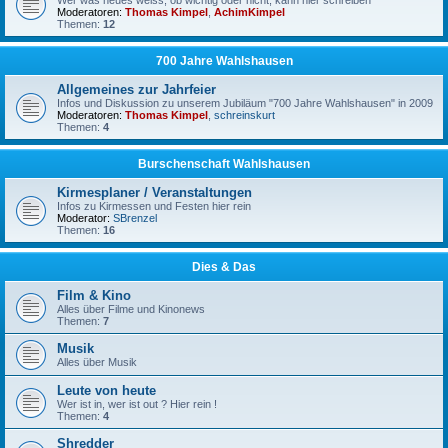
Wer was neues weiss, ob wichtig oder nicht, kann hier schreiben
Moderatoren:
Thomas Kimpel
,
AchimKimpel
Themen:
12
700 Jahre Wahlshausen
Allgemeines zur Jahrfeier
Infos und Diskussion zu unserem Jubiläum "700 Jahre Wahlshausen" in 2009
Moderatoren:
Thomas Kimpel
,
schreinskurt
Themen:
4
Burschenschaft Wahlshausen
Kirmesplaner / Veranstaltungen
Infos zu Kirmessen und Festen hier rein
Moderator:
SBrenzel
Themen:
16
Dies & Das
Film & Kino
Alles über Filme und Kinonews
Themen:
7
Musik
Alles über Musik
Leute von heute
Wer ist in, wer ist out ? Hier rein !
Themen:
4
Shredder