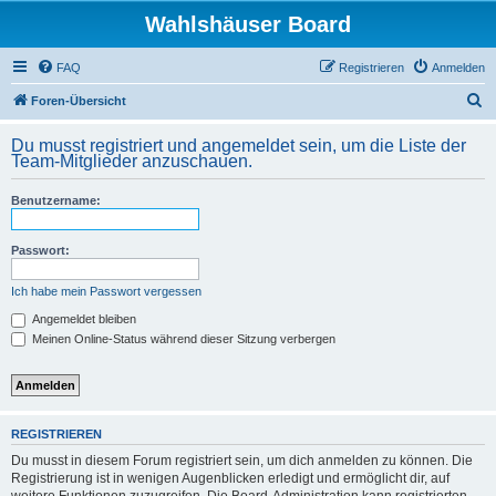
Wahlshäuser Board
FAQ
Registrieren
Anmelden
S
Foren-Übersicht
u
Du musst registriert und angemeldet sein, um die Liste der
c
Team-Mitglieder anzuschauen.
h
Benutzername:
e
Passwort:
Ich habe mein Passwort vergessen
Angemeldet bleiben
Meinen Online-Status während dieser Sitzung verbergen
REGISTRIEREN
Du musst in diesem Forum registriert sein, um dich anmelden zu können. Die
Registrierung ist in wenigen Augenblicken erledigt und ermöglicht dir, auf
weitere Funktionen zuzugreifen. Die Board-Administration kann registrierten