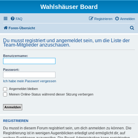
Wahlshäuser Board
FAQ
Registrieren
Anmelden
S
Foren-Übersicht
u
Du musst registriert und angemeldet sein, um die Liste der
c
Team-Mitglieder anzuschauen.
h
Benutzername:
e
Passwort:
Ich habe mein Passwort vergessen
Angemeldet bleiben
Meinen Online-Status während dieser Sitzung verbergen
REGISTRIEREN
Du musst in diesem Forum registriert sein, um dich anmelden zu können. Die
Registrierung ist in wenigen Augenblicken erledigt und ermöglicht dir, auf
weitere Funktionen zuzugreifen. Die Board-Administration kann registrierten