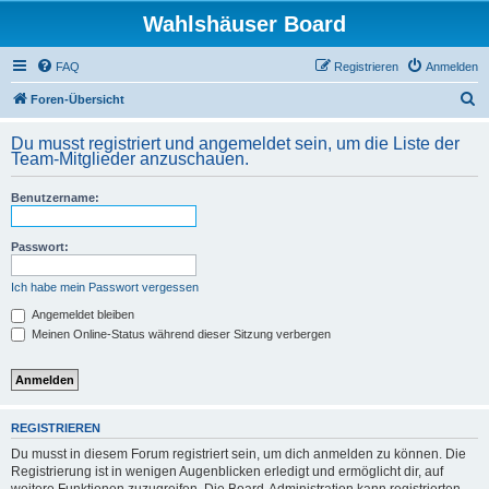
Wahlshäuser Board
FAQ
Registrieren
Anmelden
S
Foren-Übersicht
u
Du musst registriert und angemeldet sein, um die Liste der
c
Team-Mitglieder anzuschauen.
h
Benutzername:
e
Passwort:
Ich habe mein Passwort vergessen
Angemeldet bleiben
Meinen Online-Status während dieser Sitzung verbergen
REGISTRIEREN
Du musst in diesem Forum registriert sein, um dich anmelden zu können. Die
Registrierung ist in wenigen Augenblicken erledigt und ermöglicht dir, auf
weitere Funktionen zuzugreifen. Die Board-Administration kann registrierten