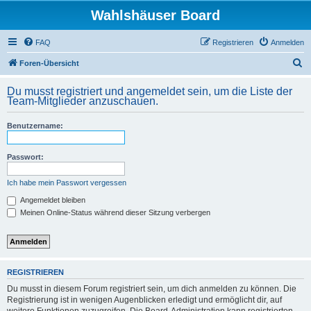
Wahlshäuser Board
FAQ
Registrieren
Anmelden
S
Foren-Übersicht
u
Du musst registriert und angemeldet sein, um die Liste der
c
Team-Mitglieder anzuschauen.
h
Benutzername:
e
Passwort:
Ich habe mein Passwort vergessen
Angemeldet bleiben
Meinen Online-Status während dieser Sitzung verbergen
REGISTRIEREN
Du musst in diesem Forum registriert sein, um dich anmelden zu können. Die
Registrierung ist in wenigen Augenblicken erledigt und ermöglicht dir, auf
weitere Funktionen zuzugreifen. Die Board-Administration kann registrierten