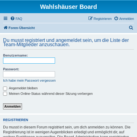
Wahlshäuser Board
FAQ
Registrieren
Anmelden
S
Foren-Übersicht
u
Du musst registriert und angemeldet sein, um die Liste der
c
Team-Mitglieder anzuschauen.
h
Benutzername:
e
Passwort:
Ich habe mein Passwort vergessen
Angemeldet bleiben
Meinen Online-Status während dieser Sitzung verbergen
REGISTRIEREN
Du musst in diesem Forum registriert sein, um dich anmelden zu können. Die
Registrierung ist in wenigen Augenblicken erledigt und ermöglicht dir, auf
weitere Funktionen zuzugreifen. Die Board-Administration kann registrierten