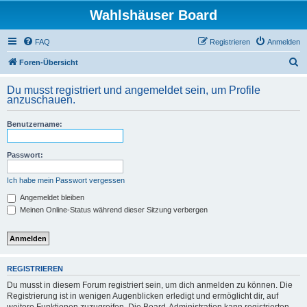
Wahlshäuser Board
FAQ
Registrieren
Anmelden
S
Foren-Übersicht
u
Du musst registriert und angemeldet sein, um Profile
c
anzuschauen.
h
Benutzername:
e
Passwort:
Ich habe mein Passwort vergessen
Angemeldet bleiben
Meinen Online-Status während dieser Sitzung verbergen
REGISTRIEREN
Du musst in diesem Forum registriert sein, um dich anmelden zu können. Die
Registrierung ist in wenigen Augenblicken erledigt und ermöglicht dir, auf
weitere Funktionen zuzugreifen. Die Board-Administration kann registrierten