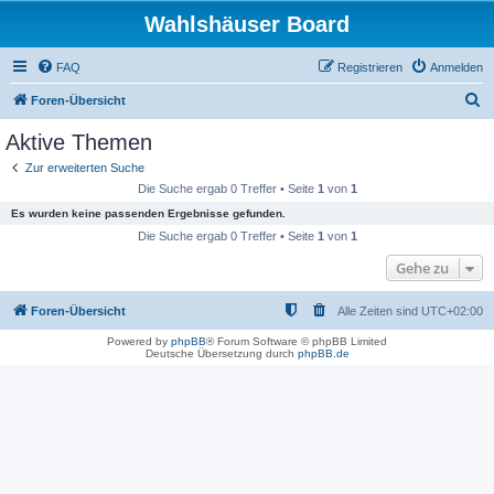
Wahlshäuser Board
FAQ
Registrieren
Anmelden
S
Foren-Übersicht
u
Aktive Themen
c
Zur erweiterten Suche
h
Die Suche ergab 0 Treffer • Seite
1
von
1
e
Es wurden keine passenden Ergebnisse gefunden.
Die Suche ergab 0 Treffer • Seite
1
von
1
Gehe zu
Foren-Übersicht
Alle Zeiten sind
UTC+02:00
Powered by
phpBB
® Forum Software © phpBB Limited
Deutsche Übersetzung durch
phpBB.de