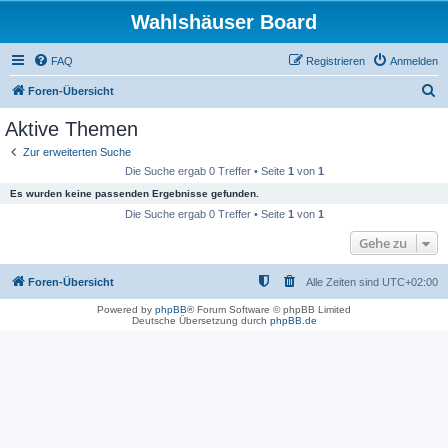
Wahlshäuser Board
FAQ
Registrieren
Anmelden
S
Foren-Übersicht
u
Aktive Themen
c
Zur erweiterten Suche
h
Die Suche ergab 0 Treffer • Seite
1
von
1
e
Es wurden keine passenden Ergebnisse gefunden.
Die Suche ergab 0 Treffer • Seite
1
von
1
Gehe zu
Foren-Übersicht
Alle Zeiten sind
UTC+02:00
Powered by
phpBB
® Forum Software © phpBB Limited
Deutsche Übersetzung durch
phpBB.de