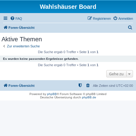
Wahlshäuser Board
FAQ
Registrieren
Anmelden
S
Foren-Übersicht
u
Aktive Themen
c
Zur erweiterten Suche
h
Die Suche ergab 0 Treffer • Seite
1
von
1
e
Es wurden keine passenden Ergebnisse gefunden.
Die Suche ergab 0 Treffer • Seite
1
von
1
Gehe zu
Foren-Übersicht
Alle Zeiten sind
UTC+02:00
Powered by
phpBB
® Forum Software © phpBB Limited
Deutsche Übersetzung durch
phpBB.de