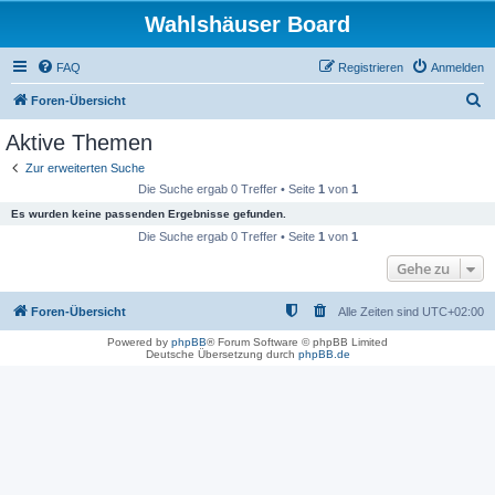
Wahlshäuser Board
FAQ
Registrieren
Anmelden
S
Foren-Übersicht
u
Aktive Themen
c
Zur erweiterten Suche
h
Die Suche ergab 0 Treffer • Seite
1
von
1
e
Es wurden keine passenden Ergebnisse gefunden.
Die Suche ergab 0 Treffer • Seite
1
von
1
Gehe zu
Foren-Übersicht
Alle Zeiten sind
UTC+02:00
Powered by
phpBB
® Forum Software © phpBB Limited
Deutsche Übersetzung durch
phpBB.de