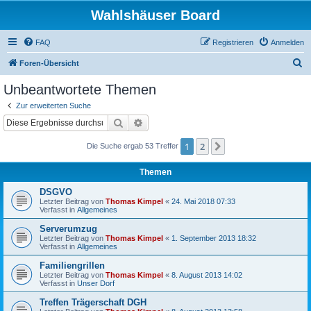
Wahlshäuser Board
FAQ
Registrieren
Anmelden
S
Foren-Übersicht
u
Unbeantwortete Themen
c
Zur erweiterten Suche
h
Suche
Erweiterte Suche
e
1
2
Nächste
Die Suche ergab 53 Treffer
Themen
DSGVO
Letzter Beitrag von
Thomas Kimpel
«
24. Mai 2018 07:33
Verfasst in
Allgemeines
Serverumzug
Letzter Beitrag von
Thomas Kimpel
«
1. September 2013 18:32
Verfasst in
Allgemeines
Familiengrillen
Letzter Beitrag von
Thomas Kimpel
«
8. August 2013 14:02
Verfasst in
Unser Dorf
Treffen Trägerschaft DGH