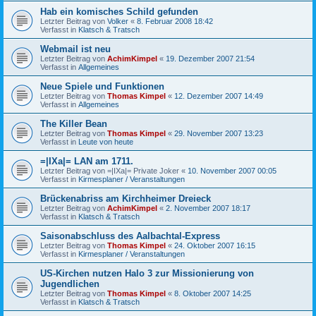
Hab ein komisches Schild gefunden
Letzter Beitrag von
Volker
«
8. Februar 2008 18:42
Verfasst in
Klatsch & Tratsch
Webmail ist neu
Letzter Beitrag von
AchimKimpel
«
19. Dezember 2007 21:54
Verfasst in
Allgemeines
Neue Spiele und Funktionen
Letzter Beitrag von
Thomas Kimpel
«
12. Dezember 2007 14:49
Verfasst in
Allgemeines
The Killer Bean
Letzter Beitrag von
Thomas Kimpel
«
29. November 2007 13:23
Verfasst in
Leute von heute
=|IXa|= LAN am 1711.
Letzter Beitrag von
=|IXa|= Private Joker
«
10. November 2007 00:05
Verfasst in
Kirmesplaner / Veranstaltungen
Brückenabriss am Kirchheimer Dreieck
Letzter Beitrag von
AchimKimpel
«
2. November 2007 18:17
Verfasst in
Klatsch & Tratsch
Saisonabschluss des Aalbachtal-Express
Letzter Beitrag von
Thomas Kimpel
«
24. Oktober 2007 16:15
Verfasst in
Kirmesplaner / Veranstaltungen
US-Kirchen nutzen Halo 3 zur Missionierung von
Jugendlichen
Letzter Beitrag von
Thomas Kimpel
«
8. Oktober 2007 14:25
Verfasst in
Klatsch & Tratsch