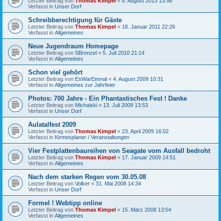
Letzter Beitrag von
Thomas Kimpel
«
8. August 2013 13:58
Verfasst in
Unser Dorf
Schreibberechtigung für Gäste
Letzter Beitrag von
Thomas Kimpel
«
18. Januar 2011 22:26
Verfasst in
Allgemeines
Neue Jugendraum Homepage
Letzter Beitrag von
SBrenzel
«
5. Juli 2010 21:14
Verfasst in
Allgemeines
Schon viel gehört
Letzter Beitrag von
EsWarEinmal
«
4. August 2009 10:31
Verfasst in
Allgemeines zur Jahrfeier
Photos: 700 Jahre - Ein Phantastisches Fest ! Danke
Letzter Beitrag von
Michalski
«
13. Juli 2009 13:53
Verfasst in
Unser Dorf
Aulatalfest 2009
Letzter Beitrag von
Thomas Kimpel
«
23. April 2009 16:02
Verfasst in
Kirmesplaner / Veranstaltungen
Vier Festplattenbaureihen von Seagate vom Ausfall bedroht
Letzter Beitrag von
Thomas Kimpel
«
17. Januar 2009 14:51
Verfasst in
Allgemeines
Nach dem starken Regen vom 30.05.08
Letzter Beitrag von
Volker
«
31. Mai 2008 14:34
Verfasst in
Unser Dorf
Formel ! Webtipp online
Letzter Beitrag von
Thomas Kimpel
«
15. März 2008 13:54
Verfasst in
Allgemeines