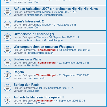
Verfasst in
Unser Dorf
Auf das Aulatalfest 2007 ein dreifaches Hip Hip Hip Hurra
Letzter Beitrag von
Bätz Michael
«
26. April 2007 10:57
Verfasst in
Kirmesplaner / Veranstaltungen
Wenn's Intressiert: 2
Letzter Beitrag von
Bätz Michael
«
7. März 2007 08:45
Verfasst in
Unser Dorf
Oktoberfest in Olberode (?)
Letzter Beitrag von
Theresa
«
30. September 2006 11:11
Verfasst in
Kirmesplaner / Veranstaltungen
Wartungsarbeiten an unserem Webspace
Letzter Beitrag von
Thomas Kimpel
«
13. September 2006 08:53
Verfasst in
Für den ersten Besuch
Snakes on a Plane
Letzter Beitrag von
Thomas Kimpel
«
11. September 2006 23:35
Verfasst in
Film & Kino
Regeln
Letzter Beitrag von
Thomas Kimpel
«
11. September 2006 13:08
Verfasst in
Leute von heute
Schlag den Raab
Letzter Beitrag von
Julez
«
6. September 2006 11:22
Verfasst in
Diskussion
Auf solche Mails nicht reagieren !!
Letzter Beitrag von
AchimKimpel
«
4. September 2006 11:33
Verfasst in
Klatsch & Tratsch