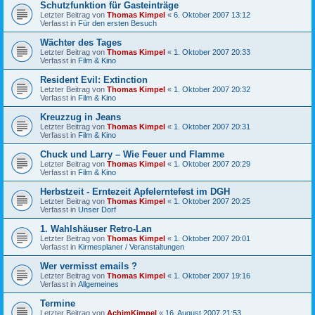
Schutzfunktion für Gasteinträge
Letzter Beitrag von
Thomas Kimpel
«
6. Oktober 2007 13:12
Verfasst in
Für den ersten Besuch
Wächter des Tages
Letzter Beitrag von
Thomas Kimpel
«
1. Oktober 2007 20:33
Verfasst in
Film & Kino
Resident Evil: Extinction
Letzter Beitrag von
Thomas Kimpel
«
1. Oktober 2007 20:32
Verfasst in
Film & Kino
Kreuzzug in Jeans
Letzter Beitrag von
Thomas Kimpel
«
1. Oktober 2007 20:31
Verfasst in
Film & Kino
Chuck und Larry – Wie Feuer und Flamme
Letzter Beitrag von
Thomas Kimpel
«
1. Oktober 2007 20:29
Verfasst in
Film & Kino
Herbstzeit - Erntezeit Apfelerntefest im DGH
Letzter Beitrag von
Thomas Kimpel
«
1. Oktober 2007 20:25
Verfasst in
Unser Dorf
1. Wahlshäuser Retro-Lan
Letzter Beitrag von
Thomas Kimpel
«
1. Oktober 2007 20:01
Verfasst in
Kirmesplaner / Veranstaltungen
Wer vermisst emails ?
Letzter Beitrag von
Thomas Kimpel
«
1. Oktober 2007 19:16
Verfasst in
Allgemeines
Termine
Letzter Beitrag von
AchimKimpel
«
16. August 2007 21:53