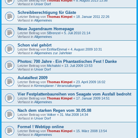
Letzter Beitrag von
Thomas Kimpel
«
8. August 2013 13:58
Verfasst in
Unser Dorf
Schreibberechtigung für Gäste
Letzter Beitrag von
Thomas Kimpel
«
18. Januar 2011 22:26
Verfasst in
Allgemeines
Neue Jugendraum Homepage
Letzter Beitrag von
SBrenzel
«
5. Juli 2010 21:14
Verfasst in
Allgemeines
Schon viel gehört
Letzter Beitrag von
EsWarEinmal
«
4. August 2009 10:31
Verfasst in
Allgemeines zur Jahrfeier
Photos: 700 Jahre - Ein Phantastisches Fest ! Danke
Letzter Beitrag von
Michalski
«
13. Juli 2009 13:53
Verfasst in
Unser Dorf
Aulatalfest 2009
Letzter Beitrag von
Thomas Kimpel
«
23. April 2009 16:02
Verfasst in
Kirmesplaner / Veranstaltungen
Vier Festplattenbaureihen von Seagate vom Ausfall bedroht
Letzter Beitrag von
Thomas Kimpel
«
17. Januar 2009 14:51
Verfasst in
Allgemeines
Nach dem starken Regen vom 30.05.08
Letzter Beitrag von
Volker
«
31. Mai 2008 14:34
Verfasst in
Unser Dorf
Formel ! Webtipp online
Letzter Beitrag von
Thomas Kimpel
«
15. März 2008 13:54
Verfasst in
Allgemeines