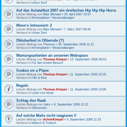
Verfasst in
Unser Dorf
Auf das Aulatalfest 2007 ein dreifaches Hip Hip Hip Hurra
Letzter Beitrag von
Bätz Michael
«
26. April 2007 10:57
Verfasst in
Kirmesplaner / Veranstaltungen
Wenn's Intressiert: 2
Letzter Beitrag von
Bätz Michael
«
7. März 2007 08:45
Verfasst in
Unser Dorf
Oktoberfest in Olberode (?)
Letzter Beitrag von
Theresa
«
30. September 2006 11:11
Verfasst in
Kirmesplaner / Veranstaltungen
Wartungsarbeiten an unserem Webspace
Letzter Beitrag von
Thomas Kimpel
«
13. September 2006 08:53
Verfasst in
Für den ersten Besuch
Snakes on a Plane
Letzter Beitrag von
Thomas Kimpel
«
11. September 2006 23:35
Verfasst in
Film & Kino
Regeln
Letzter Beitrag von
Thomas Kimpel
«
11. September 2006 13:08
Verfasst in
Leute von heute
Schlag den Raab
Letzter Beitrag von
Julez
«
6. September 2006 11:22
Verfasst in
Diskussion
Auf solche Mails nicht reagieren !!
Letzter Beitrag von
AchimKimpel
«
4. September 2006 11:33
Verfasst in
Klatsch & Tratsch