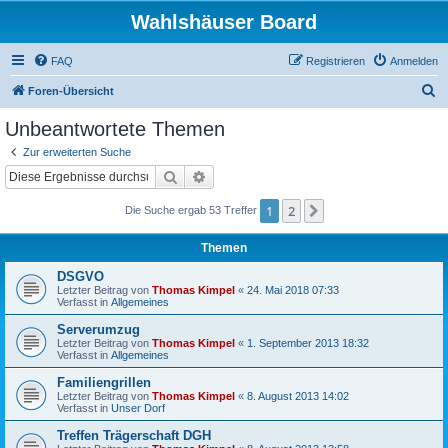
Wahlshäuser Board
FAQ
Registrieren
Anmelden
S
Foren-Übersicht
u
Unbeantwortete Themen
c
Zur erweiterten Suche
h
Suche
Erweiterte Suche
e
1
2
Nächste
Die Suche ergab 53 Treffer
Themen
DSGVO
Letzter Beitrag von
Thomas Kimpel
«
24. Mai 2018 07:33
Verfasst in
Allgemeines
Serverumzug
Letzter Beitrag von
Thomas Kimpel
«
1. September 2013 18:32
Verfasst in
Allgemeines
Familiengrillen
Letzter Beitrag von
Thomas Kimpel
«
8. August 2013 14:02
Verfasst in
Unser Dorf
Treffen Trägerschaft DGH