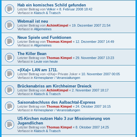
Hab ein komisches Schild gefunden
Letzter Beitrag von
Volker
«
8. Februar 2008 18:42
Verfasst in
Klatsch & Tratsch
Webmail ist neu
Letzter Beitrag von
AchimKimpel
«
19. Dezember 2007 21:54
Verfasst in
Allgemeines
Neue Spiele und Funktionen
Letzter Beitrag von
Thomas Kimpel
«
12. Dezember 2007 14:49
Verfasst in
Allgemeines
The Killer Bean
Letzter Beitrag von
Thomas Kimpel
«
29. November 2007 13:23
Verfasst in
Leute von heute
=|IXa|= LAN am 1711.
Letzter Beitrag von
=|IXa|= Private Joker
«
10. November 2007 00:05
Verfasst in
Kirmesplaner / Veranstaltungen
Brückenabriss am Kirchheimer Dreieck
Letzter Beitrag von
AchimKimpel
«
2. November 2007 18:17
Verfasst in
Klatsch & Tratsch
Saisonabschluss des Aalbachtal-Express
Letzter Beitrag von
Thomas Kimpel
«
24. Oktober 2007 16:15
Verfasst in
Kirmesplaner / Veranstaltungen
US-Kirchen nutzen Halo 3 zur Missionierung von
Jugendlichen
Letzter Beitrag von
Thomas Kimpel
«
8. Oktober 2007 14:25
Verfasst in
Klatsch & Tratsch