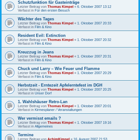
Schutzfunktion für Gasteinträge
Letzter Beitrag von
Thomas Kimpel
«
6. Oktober 2007 13:12
Verfasst in
Für den ersten Besuch
Wächter des Tages
Letzter Beitrag von
Thomas Kimpel
«
1. Oktober 2007 20:33
Verfasst in
Film & Kino
Resident Evil: Extinction
Letzter Beitrag von
Thomas Kimpel
«
1. Oktober 2007 20:32
Verfasst in
Film & Kino
Kreuzzug in Jeans
Letzter Beitrag von
Thomas Kimpel
«
1. Oktober 2007 20:31
Verfasst in
Film & Kino
Chuck und Larry – Wie Feuer und Flamme
Letzter Beitrag von
Thomas Kimpel
«
1. Oktober 2007 20:29
Verfasst in
Film & Kino
Herbstzeit - Erntezeit Apfelerntefest im DGH
Letzter Beitrag von
Thomas Kimpel
«
1. Oktober 2007 20:25
Verfasst in
Unser Dorf
1. Wahlshäuser Retro-Lan
Letzter Beitrag von
Thomas Kimpel
«
1. Oktober 2007 20:01
Verfasst in
Kirmesplaner / Veranstaltungen
Wer vermisst emails ?
Letzter Beitrag von
Thomas Kimpel
«
1. Oktober 2007 19:16
Verfasst in
Allgemeines
Termine
Letzter Beitrag von
AchimKimpel
«
16. August 2007 21:53