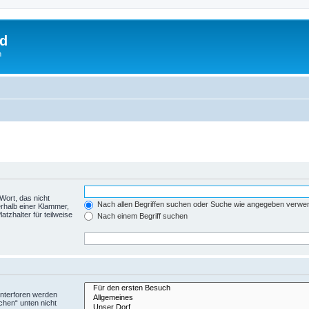
rd
n
Wort, das nicht
Nach allen Begriffen suchen oder Suche wie angegeben verwe
rhalb einer Klammer,
tzhalter für teilweise
Nach einem Begriff suchen
Unterforen werden
chen“ unten nicht