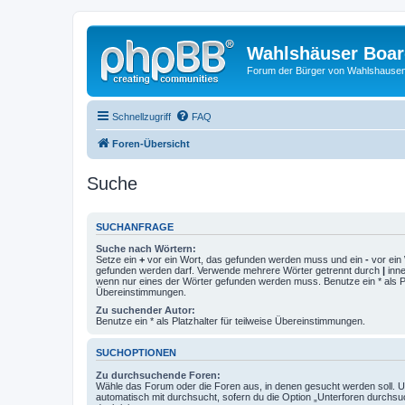
Wahlshäuser Boa
Forum der Bürger von Wahlshause
Schnellzugriff
FAQ
Foren-Übersicht
Suche
SUCHANFRAGE
Suche nach Wörtern:
Setze ein
+
vor ein Wort, das gefunden werden muss und ein
-
vor ein 
gefunden werden darf. Verwende mehrere Wörter getrennt durch
|
inne
wenn nur eines der Wörter gefunden werden muss. Benutze ein * als Pla
Übereinstimmungen.
Zu suchender Autor:
Benutze ein * als Platzhalter für teilweise Übereinstimmungen.
SUCHOPTIONEN
Zu durchsuchende Foren:
Wähle das Forum oder die Foren aus, in denen gesucht werden soll. 
automatisch mit durchsucht, sofern du die Option „Unterforen durchsu