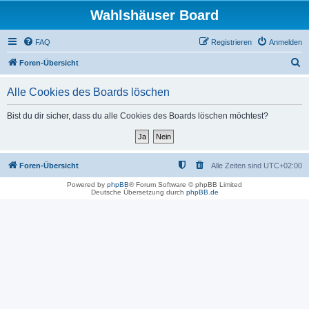
Wahlshäuser Board
FAQ
Registrieren
Anmelden
S
Foren-Übersicht
u
Alle Cookies des Boards löschen
c
h
Bist du dir sicher, dass du alle Cookies des Boards löschen möchtest?
e
Foren-Übersicht
Alle Zeiten sind
UTC+02:00
Powered by
phpBB
® Forum Software © phpBB Limited
Deutsche Übersetzung durch
phpBB.de