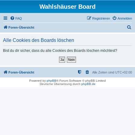
Wahlshäuser Board
FAQ
Registrieren
Anmelden
S
Foren-Übersicht
u
Alle Cookies des Boards löschen
c
h
Bist du dir sicher, dass du alle Cookies des Boards löschen möchtest?
e
Foren-Übersicht
Alle Zeiten sind
UTC+02:00
Powered by
phpBB
® Forum Software © phpBB Limited
Deutsche Übersetzung durch
phpBB.de