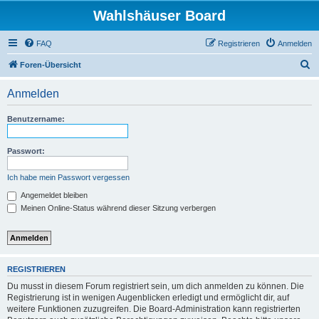
Wahlshäuser Board
FAQ
Registrieren
Anmelden
S
Foren-Übersicht
u
Anmelden
c
h
Benutzername:
e
Passwort:
Ich habe mein Passwort vergessen
Angemeldet bleiben
Meinen Online-Status während dieser Sitzung verbergen
REGISTRIEREN
Du musst in diesem Forum registriert sein, um dich anmelden zu können. Die
Registrierung ist in wenigen Augenblicken erledigt und ermöglicht dir, auf
weitere Funktionen zuzugreifen. Die Board-Administration kann registrierten