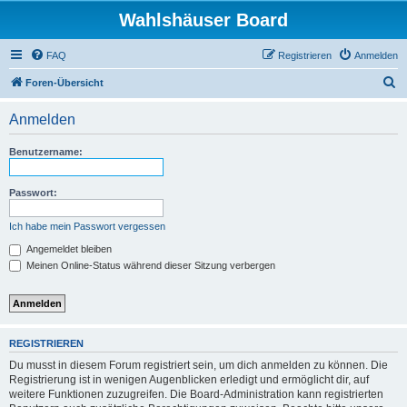
Wahlshäuser Board
FAQ
Registrieren
Anmelden
S
Foren-Übersicht
u
Anmelden
c
h
Benutzername:
e
Passwort:
Ich habe mein Passwort vergessen
Angemeldet bleiben
Meinen Online-Status während dieser Sitzung verbergen
REGISTRIEREN
Du musst in diesem Forum registriert sein, um dich anmelden zu können. Die
Registrierung ist in wenigen Augenblicken erledigt und ermöglicht dir, auf
weitere Funktionen zuzugreifen. Die Board-Administration kann registrierten