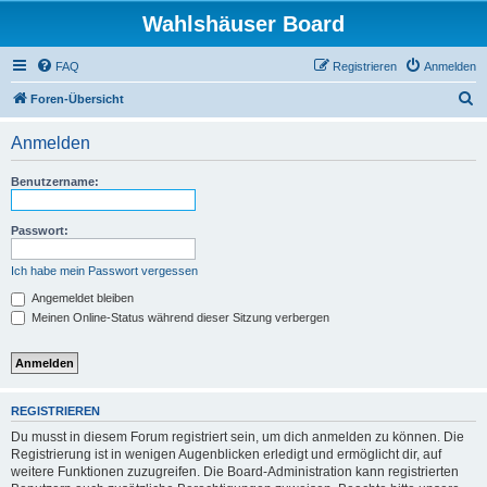
Wahlshäuser Board
FAQ
Registrieren
Anmelden
S
Foren-Übersicht
u
Anmelden
c
h
Benutzername:
e
Passwort:
Ich habe mein Passwort vergessen
Angemeldet bleiben
Meinen Online-Status während dieser Sitzung verbergen
REGISTRIEREN
Du musst in diesem Forum registriert sein, um dich anmelden zu können. Die
Registrierung ist in wenigen Augenblicken erledigt und ermöglicht dir, auf
weitere Funktionen zuzugreifen. Die Board-Administration kann registrierten