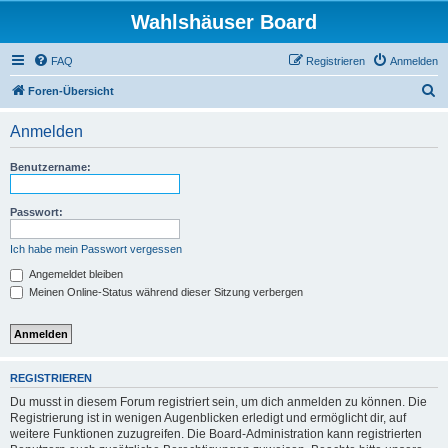
Wahlshäuser Board
FAQ
Registrieren
Anmelden
S
Foren-Übersicht
u
Anmelden
c
h
Benutzername:
e
Passwort:
Ich habe mein Passwort vergessen
Angemeldet bleiben
Meinen Online-Status während dieser Sitzung verbergen
REGISTRIEREN
Du musst in diesem Forum registriert sein, um dich anmelden zu können. Die
Registrierung ist in wenigen Augenblicken erledigt und ermöglicht dir, auf
weitere Funktionen zuzugreifen. Die Board-Administration kann registrierten