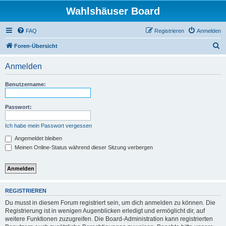
Wahlshäuser Board
FAQ
Registrieren
Anmelden
S
Foren-Übersicht
u
Anmelden
c
h
Benutzername:
e
Passwort:
Ich habe mein Passwort vergessen
Angemeldet bleiben
Meinen Online-Status während dieser Sitzung verbergen
REGISTRIEREN
Du musst in diesem Forum registriert sein, um dich anmelden zu können. Die
Registrierung ist in wenigen Augenblicken erledigt und ermöglicht dir, auf
weitere Funktionen zuzugreifen. Die Board-Administration kann registrierten