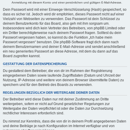
Anmeldung mit diesem Konto und einer persönlichen und gültigen E-Mail-Adresse.
Dein Passwort wird mit einer Einwege-Verschlüsselung (Hash) gespeichert, so
dass es sicher ist. Jedoch wird dir empfohlen, dieses Passwort nicht auf einer
Vielzahl von Webseiten zu verwenden. Das Passwort ist dein Schlüssel zu
deinem Benutzerkonto für das Board, also geh mit ihm sorgsam um.
Insbesondere wird dich kein Vertreter des Betreibers, von phpBB Limited oder
ein Dritter berechtigterweise nach deinem Passwort fragen. Solltest du dein
Passwort vergessen haben, so kannst du die Funktion „Ich habe mein
Passwort vergessen“ benutzen. Die phpBB-Software fragt dich dann nach
deinem Benutzernamen und deiner E-Mail-Adresse und sendet anschließend
ein neu generiertes Passwort an diese Adresse, mit dem du dann auf das
Board zugreifen kannst.
GESTATTUNG DER DATENSPEICHERUNG
Du gestattest dem Betreiber, die von dir im Rahmen der Registrierung
eingegebenen Daten sowie laufende Zugriffsdaten (Datum und Uhrzeit der
Nutzung, IP-Adresse und weitere von deinem Browser übermittelte Daten) zu
speichern und für den Betrieb des Boards zu verwenden.
REGELUNGEN BEZÜGLICH DER WEITERGABE DEINER DATEN
Der Betreiber wird diese Daten nur mit deiner Zustimmung an Dritte
weitergeben, sofern er nicht auf Grund gesetzlicher Regelungen zur
Weitergabe der Daten verpflichtet ist oder die Daten zur Durchsetzung
rechtlicher Interessen erforderlich sind.
Du nimmst zur Kenntnis, dass die von dir in deinem Profil angegebenen Daten
und deine Beiträge je nach Konfiguration im Internet verfügbar und von