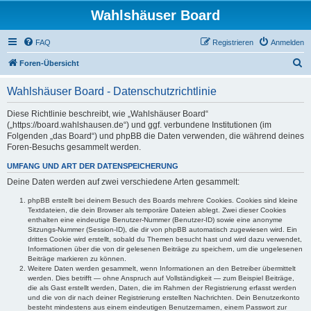
Wahlshäuser Board
FAQ
Registrieren
Anmelden
S
Foren-Übersicht
u
Wahlshäuser Board - Datenschutzrichtlinie
c
h
Diese Richtlinie beschreibt, wie „Wahlshäuser Board“
(„https://board.wahlshausen.de“) und ggf. verbundene Institutionen (im
e
Folgenden „das Board“) und phpBB die Daten verwenden, die während deines
Foren-Besuchs gesammelt werden.
UMFANG UND ART DER DATENSPEICHERUNG
Deine Daten werden auf zwei verschiedene Arten gesammelt:
phpBB erstellt bei deinem Besuch des Boards mehrere Cookies. Cookies sind kleine
Textdateien, die dein Browser als temporäre Dateien ablegt. Zwei dieser Cookies
enthalten eine eindeutige Benutzer-Nummer (Benutzer-ID) sowie eine anonyme
Sitzungs-Nummer (Session-ID), die dir von phpBB automatisch zugewiesen wird. Ein
drittes Cookie wird erstellt, sobald du Themen besucht hast und wird dazu verwendet,
Informationen über die von dir gelesenen Beiträge zu speichern, um die ungelesenen
Beiträge markieren zu können.
Weitere Daten werden gesammelt, wenn Informationen an den Betreiber übermittelt
werden. Dies betrifft — ohne Anspruch auf Vollständigkeit — zum Beispiel Beiträge,
die als Gast erstellt werden, Daten, die im Rahmen der Registrierung erfasst werden
und die von dir nach deiner Registrierung erstellten Nachrichten. Dein Benutzerkonto
besteht mindestens aus einem eindeutigen Benutzernamen, einem Passwort zur