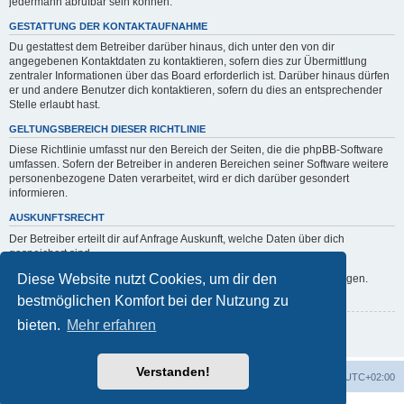
jedermann abrufbar sein können.
GESTATTUNG DER KONTAKTAUFNAHME
Du gestattest dem Betreiber darüber hinaus, dich unter den von dir
angegebenen Kontaktdaten zu kontaktieren, sofern dies zur Übermittlung
zentraler Informationen über das Board erforderlich ist. Darüber hinaus dürfen
er und andere Benutzer dich kontaktieren, sofern du dies an entsprechender
Stelle erlaubt hast.
GELTUNGSBEREICH DIESER RICHTLINIE
Diese Richtlinie umfasst nur den Bereich der Seiten, die die phpBB-Software
umfassen. Sofern der Betreiber in anderen Bereichen seiner Software weitere
personenbezogene Daten verarbeitet, wird er dich darüber gesondert
informieren.
AUSKUNFTSRECHT
Der Betreiber erteilt dir auf Anfrage Auskunft, welche Daten über dich
gespeichert sind.
Diese Website nutzt Cookies, um dir den
Du kannst jederzeit die Löschung bzw. Sperrung deiner Daten verlangen.
Kontaktiere hierzu bitte den Betreiber.
bestmöglichen Komfort bei der Nutzung zu
bieten.
Mehr erfahren
Zurück zur Anmeldemaske
Verstanden!
Foren-Übersicht
Alle Zeiten sind
UTC+02:00
Powered by
phpBB
® Forum Software © phpBB Limited