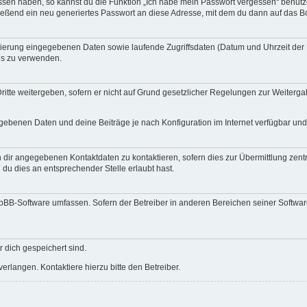
essen haben, so kannst du die Funktion „Ich habe mein Passwort vergessen“ benut
ßend ein neu generiertes Passwort an diese Adresse, mit dem du dann auf das Bo
trierung eingegebenen Daten sowie laufende Zugriffsdaten (Datum und Uhrzeit de
rds zu verwenden.
itte weitergeben, sofern er nicht auf Grund gesetzlicher Regelungen zur Weitergab
egebenen Daten und deine Beiträge je nach Konfiguration im Internet verfügbar un
 dir angegebenen Kontaktdaten zu kontaktieren, sofern dies zur Übermittlung zentra
 du dies an entsprechender Stelle erlaubt hast.
phpBB-Software umfassen. Sofern der Betreiber in anderen Bereichen seiner Softwa
r dich gespeichert sind.
rlangen. Kontaktiere hierzu bitte den Betreiber.