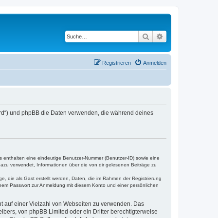
Suche
Erweiterte Suche
Registrieren
Anmelden
oard“) und phpBB die Daten verwenden, die während deines
es enthalten eine eindeutige Benutzer-Nummer (Benutzer-ID) sowie eine
dazu verwendet, Informationen über die von dir gelesenen Beiträge zu
e, die als Gast erstellt werden, Daten, die im Rahmen der Registrierung
einem Passwort zur Anmeldung mit diesem Konto und einer persönlichen
cht auf einer Vielzahl von Webseiten zu verwenden. Das
ibers, von phpBB Limited oder ein Dritter berechtigterweise