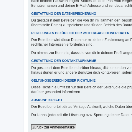
nach deinem Passwort fragen. Solltest du dein Passwort verg
Benutzernamen und deiner E-Mail-Adresse und sendet anschlie
GESTATTUNG DER DATENSPEICHERUNG
Du gestattest dem Betreiber, die von dir im Rahmen der Regis
übermittelte Daten) zu speichern und für den Betrieb des Boa
REGELUNGEN BEZÜGLICH DER WEITERGABE DEINER DATEN
Der Betreiber wird diese Daten nur mit deiner Zustimmung an Dr
rechtlicher Interessen erforderlich sind.
Du nimmst zur Kenntnis, dass die von dir in deinem Profil ang
GESTATTUNG DER KONTAKTAUFNAHME
Du gestattest dem Betreiber darüber hinaus, dich unter den von
hinaus dürfen er und andere Benutzer dich kontaktieren, sofern
GELTUNGSBEREICH DIESER RICHTLINIE
Diese Richtlinie umfasst nur den Bereich der Seiten, die die 
darüber gesondert informieren.
AUSKUNFTSRECHT
Der Betreiber erteilt dir auf Anfrage Auskunft, welche Daten übe
Du kannst jederzeit die Löschung bzw. Sperrung deiner Daten ve
Zurück zur Anmeldemaske