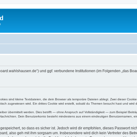
rd
n
://board.wahlshausen.de“) und ggf. verbundene Institutionen (im Folgenden „das B
ies sind kleine Textdateien, die dein Browser als temporäre Dateien ablegt. Zwei dieser Cooki
ch zugewiesen wird. Ein drittes Cookie wird erstellt, sobald du Themen besucht hast und wird 
r übermittelt werden. Dies betrifft — ohne Anspruch auf Vollständigkeit — zum Beispiel Beiträg
ten Nachrichten. Dein Benutzerkonto besteht mindestens aus einem eindeutigen Benutzernamen, 
espeichert, so dass es sicher ist. Jedoch wird dir empfohlen, dieses Passwort ni
ard, also geh mit ihm sorgsam um. Insbesondere wird dich kein Vertreter des Betre