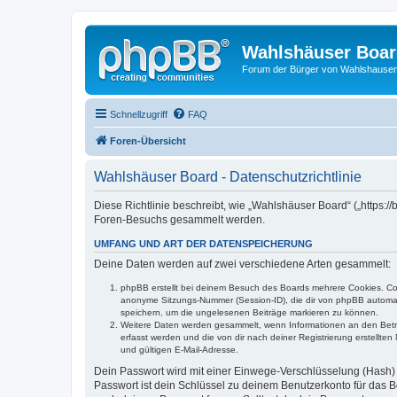
Wahlshäuser Boa
Forum der Bürger von Wahlshause
Schnellzugriff
FAQ
Foren-Übersicht
Wahlshäuser Board - Datenschutzrichtlinie
Diese Richtlinie beschreibt, wie „Wahlshäuser Board“ („https
Foren-Besuchs gesammelt werden.
UMFANG UND ART DER DATENSPEICHERUNG
Deine Daten werden auf zwei verschiedene Arten gesammelt:
phpBB erstellt bei deinem Besuch des Boards mehrere Cookies. Cook
anonyme Sitzungs-Nummer (Session-ID), die dir von phpBB automatis
speichern, um die ungelesenen Beiträge markieren zu können.
Weitere Daten werden gesammelt, wenn Informationen an den Betreibe
erfasst werden und die von dir nach deiner Registrierung erstell
und gültigen E-Mail-Adresse.
Dein Passwort wird mit einer Einwege-Verschlüsselung (Hash) g
Passwort ist dein Schlüssel zu deinem Benutzerkonto für das Bo