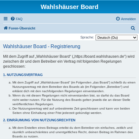
Wahlshäuser Board
FAQ
Anmelden
S
Foren-Übersicht
u
Sprache:
c
Wahlshäuser Board - Registrierung
h
Mit dem Zugriff auf „Wahlshäuser Board“ („https://board.wahlshausen.de“) wird
e
zwischen dir und dem Betreiber ein Vertrag mit folgenden Regelungen
geschlossen:
1. NUTZUNGSVERTRAG
Mit dem Zugriff auf „Wahlshäuser Board“ (im Folgenden „das Board“) schließt du einen
Nutzungsvertrag mit dem Betreiber des Boards ab (im Folgenden „Betreiber“) und
erklärst dich mit den nachfolgenden Regelungen einverstanden.
Wenn du mit diesen Regelungen nicht einverstanden bist, so darfst du das Board
nicht weiter nutzen. Für die Nutzung des Boards gelten jeweils die an dieser Stelle
veröffentlichten Regelungen.
Der Nutzungsvertrag wird auf unbestimmte Zeit geschlossen und kann von beiden
Seiten ohne Einhaltung einer Frist jederzeit gekündigt werden.
2. EINRÄUMUNG VON NUTZUNGSRECHTEN
Mit dem Erstellen eines Beitrags erteilst du dem Betreiber ein einfaches, zeitlich und
räumlich unbeschränktes und unentgeltliches Recht, deinen Beitrag im Rahmen des
Boards zu nutzen.