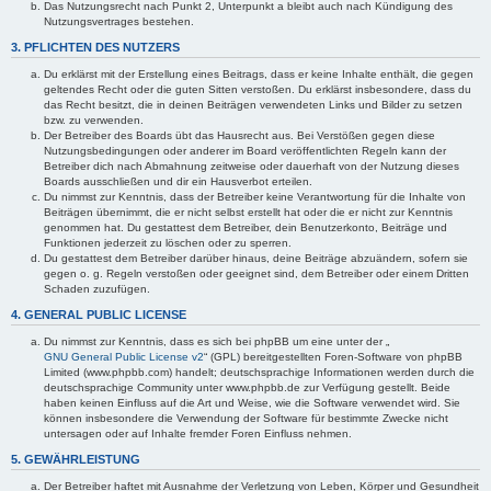
Das Nutzungsrecht nach Punkt 2, Unterpunkt a bleibt auch nach Kündigung des
Nutzungsvertrages bestehen.
3. PFLICHTEN DES NUTZERS
Du erklärst mit der Erstellung eines Beitrags, dass er keine Inhalte enthält, die gegen
geltendes Recht oder die guten Sitten verstoßen. Du erklärst insbesondere, dass du
das Recht besitzt, die in deinen Beiträgen verwendeten Links und Bilder zu setzen
bzw. zu verwenden.
Der Betreiber des Boards übt das Hausrecht aus. Bei Verstößen gegen diese
Nutzungsbedingungen oder anderer im Board veröffentlichten Regeln kann der
Betreiber dich nach Abmahnung zeitweise oder dauerhaft von der Nutzung dieses
Boards ausschließen und dir ein Hausverbot erteilen.
Du nimmst zur Kenntnis, dass der Betreiber keine Verantwortung für die Inhalte von
Beiträgen übernimmt, die er nicht selbst erstellt hat oder die er nicht zur Kenntnis
genommen hat. Du gestattest dem Betreiber, dein Benutzerkonto, Beiträge und
Funktionen jederzeit zu löschen oder zu sperren.
Du gestattest dem Betreiber darüber hinaus, deine Beiträge abzuändern, sofern sie
gegen o. g. Regeln verstoßen oder geeignet sind, dem Betreiber oder einem Dritten
Schaden zuzufügen.
4. GENERAL PUBLIC LICENSE
Du nimmst zur Kenntnis, dass es sich bei phpBB um eine unter der „
GNU General Public License v2
“ (GPL) bereitgestellten Foren-Software von phpBB
Limited (www.phpbb.com) handelt; deutschsprachige Informationen werden durch die
deutschsprachige Community unter www.phpbb.de zur Verfügung gestellt. Beide
haben keinen Einfluss auf die Art und Weise, wie die Software verwendet wird. Sie
können insbesondere die Verwendung der Software für bestimmte Zwecke nicht
untersagen oder auf Inhalte fremder Foren Einfluss nehmen.
5. GEWÄHRLEISTUNG
Der Betreiber haftet mit Ausnahme der Verletzung von Leben, Körper und Gesundheit