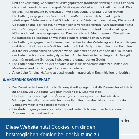
und der Verletzung wesentlicher Vertragspflichten (Kardinalpflichten) nur für Schäden,
die auf ein vorsätzliches oder grob fahrlässiges Verhalten zurückzuführen sind. Dies
gilt auch für mittelbare Folgeschäden wie insbesondere entgangenen Gewinn.
Die Haftung ist gegenüber Verbrauchern außer bei vorsätzlichem oder grob
fahrlässigem Verhalten oder bei Schäden aus der Verletzung von Leben, Körper und
Gesundheit und der Verletzung wesentlicher Vertragspflichten (Kardinalpflichten) auf
die bei Vertragsschluss typischerweise vorhersehbaren Schäden und im übrigen der
Höhe nach auf die vertragstypischen Durchschnittsschäden begrenzt. Dies gilt auch
für mittelbare Folgeschäden wie insbesondere entgangenen Gewinn.
Die Haftung ist gegenüber Unternehmern außer bei der Verletzung von Leben, Körper
und Gesundheit oder vorsätzlichem oder grob fahrlässigem Verhalten des Betreibers
auf die bei Vertragsschluss typischerweise vorhersehbaren Schäden und im Übrigen
der Höhe nach auf die vertragstypischen Durchschnittsschäden begrenzt. Dies gilt
auch für mittelbare Schäden, insbesondere entgangenen Gewinn.
Die Haftungsbegrenzung der Absätze a bis c gilt sinngemäß auch zugunsten der
Mitarbeiter und Erfüllungsgehilfen des Betreibers.
Ansprüche für eine Haftung aus zwingendem nationalem Recht bleiben unberührt.
6. ÄNDERUNGSVORBEHALT
Der Betreiber ist berechtigt, die Nutzungsbedingungen und die Datenschutzrichtlinie
zu ändern. Die Änderung wird dem Nutzer per E-Mail mitgeteilt.
Der Nutzer ist berechtigt, den Änderungen zu widersprechen. Im Falle des
Widerspruchs erlischt das zwischen dem Betreiber und dem Nutzer bestehende
Vertragsverhältnis mit sofortiger Wirkung.
Die Änderungen gelten als anerkannt und verbindlich, wenn der Nutzer den
Änderungen zugestimmt hat.
Informationen über den Umgang mit deinen persönlichen Daten sind in der
Datenschutzrichtlinie enthalten.
Diese Website nutzt Cookies, um dir den
bestmöglichen Komfort bei der Nutzung zu