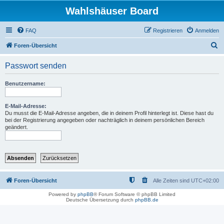
Wahlshäuser Board
FAQ
Registrieren
Anmelden
S
Foren-Übersicht
u
Passwort senden
c
h
Benutzername:
e
E-Mail-Adresse:
Du musst die E-Mail-Adresse angeben, die in deinem Profil hinterlegt ist. Diese hast du
bei der Registrierung angegeben oder nachträglich in deinem persönlichen Bereich
geändert.
Foren-Übersicht
Alle Zeiten sind
UTC+02:00
Powered by
phpBB
® Forum Software © phpBB Limited
Deutsche Übersetzung durch
phpBB.de