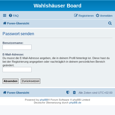
Wahlshäuser Board
FAQ
Registrieren
Anmelden
S
Foren-Übersicht
u
Passwort senden
c
h
Benutzername:
e
E-Mail-Adresse:
Du musst die E-Mail-Adresse angeben, die in deinem Profil hinterlegt ist. Diese hast du
bei der Registrierung angegeben oder nachträglich in deinem persönlichen Bereich
geändert.
Foren-Übersicht
Alle Zeiten sind
UTC+02:00
Powered by
phpBB
® Forum Software © phpBB Limited
Deutsche Übersetzung durch
phpBB.de