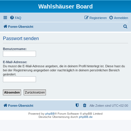
Wahlshäuser Board
FAQ
Registrieren
Anmelden
S
Foren-Übersicht
u
Passwort senden
c
h
Benutzername:
e
E-Mail-Adresse:
Du musst die E-Mail-Adresse angeben, die in deinem Profil hinterlegt ist. Diese hast du
bei der Registrierung angegeben oder nachträglich in deinem persönlichen Bereich
geändert.
Foren-Übersicht
Alle Zeiten sind
UTC+02:00
Powered by
phpBB
® Forum Software © phpBB Limited
Deutsche Übersetzung durch
phpBB.de