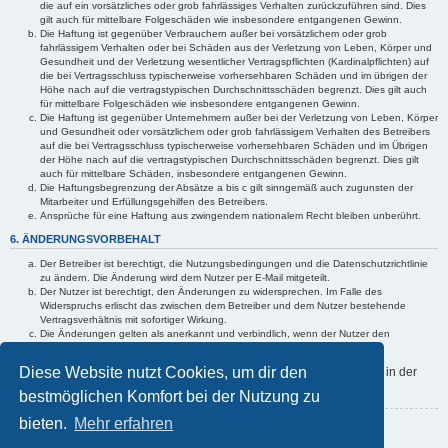
die auf ein vorsätzliches oder grob fahrlässiges Verhalten zurückzuführen sind. Dies
gilt auch für mittelbare Folgeschäden wie insbesondere entgangenen Gewinn.
Die Haftung ist gegenüber Verbrauchern außer bei vorsätzlichem oder grob
fahrlässigem Verhalten oder bei Schäden aus der Verletzung von Leben, Körper und
Gesundheit und der Verletzung wesentlicher Vertragspflichten (Kardinalpflichten) auf
die bei Vertragsschluss typischerweise vorhersehbaren Schäden und im übrigen der
Höhe nach auf die vertragstypischen Durchschnittsschäden begrenzt. Dies gilt auch
für mittelbare Folgeschäden wie insbesondere entgangenen Gewinn.
Die Haftung ist gegenüber Unternehmern außer bei der Verletzung von Leben, Körper
und Gesundheit oder vorsätzlichem oder grob fahrlässigem Verhalten des Betreibers
auf die bei Vertragsschluss typischerweise vorhersehbaren Schäden und im Übrigen
der Höhe nach auf die vertragstypischen Durchschnittsschäden begrenzt. Dies gilt
auch für mittelbare Schäden, insbesondere entgangenen Gewinn.
Die Haftungsbegrenzung der Absätze a bis c gilt sinngemäß auch zugunsten der
Mitarbeiter und Erfüllungsgehilfen des Betreibers.
Ansprüche für eine Haftung aus zwingendem nationalem Recht bleiben unberührt.
6. ÄNDERUNGSVORBEHALT
Der Betreiber ist berechtigt, die Nutzungsbedingungen und die Datenschutzrichtlinie
zu ändern. Die Änderung wird dem Nutzer per E-Mail mitgeteilt.
Der Nutzer ist berechtigt, den Änderungen zu widersprechen. Im Falle des
Widerspruchs erlischt das zwischen dem Betreiber und dem Nutzer bestehende
Vertragsverhältnis mit sofortiger Wirkung.
Die Änderungen gelten als anerkannt und verbindlich, wenn der Nutzer den
Änderungen zugestimmt hat.
Diese Website nutzt Cookies, um dir den
Informationen über den Umgang mit deinen persönlichen Daten sind in der
Datenschutzrichtlinie enthalten.
bestmöglichen Komfort bei der Nutzung zu
bieten.
Mehr erfahren
Zurück zur Anmeldemaske