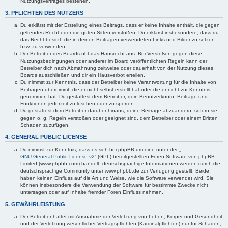
Nutzungsvertrages bestehen.
3. PFLICHTEN DES NUTZERS
Du erklärst mit der Erstellung eines Beitrags, dass er keine Inhalte enthält, die gegen
geltendes Recht oder die guten Sitten verstoßen. Du erklärst insbesondere, dass du
das Recht besitzt, die in deinen Beiträgen verwendeten Links und Bilder zu setzen
bzw. zu verwenden.
Der Betreiber des Boards übt das Hausrecht aus. Bei Verstößen gegen diese
Nutzungsbedingungen oder anderer im Board veröffentlichten Regeln kann der
Betreiber dich nach Abmahnung zeitweise oder dauerhaft von der Nutzung dieses
Boards ausschließen und dir ein Hausverbot erteilen.
Du nimmst zur Kenntnis, dass der Betreiber keine Verantwortung für die Inhalte von
Beiträgen übernimmt, die er nicht selbst erstellt hat oder die er nicht zur Kenntnis
genommen hat. Du gestattest dem Betreiber, dein Benutzerkonto, Beiträge und
Funktionen jederzeit zu löschen oder zu sperren.
Du gestattest dem Betreiber darüber hinaus, deine Beiträge abzuändern, sofern sie
gegen o. g. Regeln verstoßen oder geeignet sind, dem Betreiber oder einem Dritten
Schaden zuzufügen.
4. GENERAL PUBLIC LICENSE
Du nimmst zur Kenntnis, dass es sich bei phpBB um eine unter der „
GNU General Public License v2
“ (GPL) bereitgestellten Foren-Software von phpBB
Limited (www.phpbb.com) handelt; deutschsprachige Informationen werden durch die
deutschsprachige Community unter www.phpbb.de zur Verfügung gestellt. Beide
haben keinen Einfluss auf die Art und Weise, wie die Software verwendet wird. Sie
können insbesondere die Verwendung der Software für bestimmte Zwecke nicht
untersagen oder auf Inhalte fremder Foren Einfluss nehmen.
5. GEWÄHRLEISTUNG
Der Betreiber haftet mit Ausnahme der Verletzung von Leben, Körper und Gesundheit
und der Verletzung wesentlicher Vertragspflichten (Kardinalpflichten) nur für Schäden,