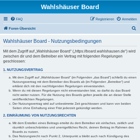
Wahlshäuser Board
FAQ
Registrieren
Anmelden
S
Foren-Übersicht
u
Wahlshäuser Board - Nutzungsbedingungen
c
h
Mit dem Zugriff auf „Wahlshäuser Board“ („https://board.wahlshausen.de“) wird
zwischen dir und dem Betreiber ein Vertrag mit folgenden Regelungen
e
geschlossen:
1. NUTZUNGSVERTRAG
Mit dem Zugriff auf „Wahlshäuser Board“ (im Folgenden „das Board“) schließt du einen
Nutzungsvertrag mit dem Betreiber des Boards ab (im Folgenden „Betreiber“) und
erklärst dich mit den nachfolgenden Regelungen einverstanden.
Wenn du mit diesen Regelungen nicht einverstanden bist, so darfst du das Board
nicht weiter nutzen. Für die Nutzung des Boards gelten jeweils die an dieser Stelle
veröffentlichten Regelungen.
Der Nutzungsvertrag wird auf unbestimmte Zeit geschlossen und kann von beiden
Seiten ohne Einhaltung einer Frist jederzeit gekündigt werden.
2. EINRÄUMUNG VON NUTZUNGSRECHTEN
Mit dem Erstellen eines Beitrags erteilst du dem Betreiber ein einfaches, zeitlich und
räumlich unbeschränktes und unentgeltliches Recht, deinen Beitrag im Rahmen des
Boards zu nutzen.
Das Nutzungsrecht nach Punkt 2, Unterpunkt a bleibt auch nach Kündigung des