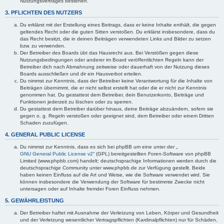
Nutzungsvertrages bestehen.
3. PFLICHTEN DES NUTZERS
Du erklärst mit der Erstellung eines Beitrags, dass er keine Inhalte enthält, die gegen
geltendes Recht oder die guten Sitten verstoßen. Du erklärst insbesondere, dass du
das Recht besitzt, die in deinen Beiträgen verwendeten Links und Bilder zu setzen
bzw. zu verwenden.
Der Betreiber des Boards übt das Hausrecht aus. Bei Verstößen gegen diese
Nutzungsbedingungen oder anderer im Board veröffentlichten Regeln kann der
Betreiber dich nach Abmahnung zeitweise oder dauerhaft von der Nutzung dieses
Boards ausschließen und dir ein Hausverbot erteilen.
Du nimmst zur Kenntnis, dass der Betreiber keine Verantwortung für die Inhalte von
Beiträgen übernimmt, die er nicht selbst erstellt hat oder die er nicht zur Kenntnis
genommen hat. Du gestattest dem Betreiber, dein Benutzerkonto, Beiträge und
Funktionen jederzeit zu löschen oder zu sperren.
Du gestattest dem Betreiber darüber hinaus, deine Beiträge abzuändern, sofern sie
gegen o. g. Regeln verstoßen oder geeignet sind, dem Betreiber oder einem Dritten
Schaden zuzufügen.
4. GENERAL PUBLIC LICENSE
Du nimmst zur Kenntnis, dass es sich bei phpBB um eine unter der „
GNU General Public License v2
“ (GPL) bereitgestellten Foren-Software von phpBB
Limited (www.phpbb.com) handelt; deutschsprachige Informationen werden durch die
deutschsprachige Community unter www.phpbb.de zur Verfügung gestellt. Beide
haben keinen Einfluss auf die Art und Weise, wie die Software verwendet wird. Sie
können insbesondere die Verwendung der Software für bestimmte Zwecke nicht
untersagen oder auf Inhalte fremder Foren Einfluss nehmen.
5. GEWÄHRLEISTUNG
Der Betreiber haftet mit Ausnahme der Verletzung von Leben, Körper und Gesundheit
und der Verletzung wesentlicher Vertragspflichten (Kardinalpflichten) nur für Schäden,