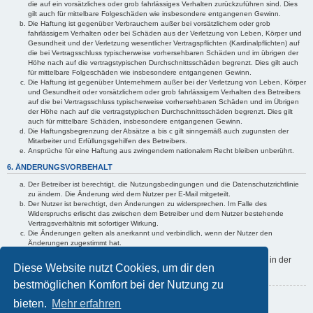
die auf ein vorsätzliches oder grob fahrlässiges Verhalten zurückzuführen sind. Dies
gilt auch für mittelbare Folgeschäden wie insbesondere entgangenen Gewinn.
Die Haftung ist gegenüber Verbrauchern außer bei vorsätzlichem oder grob
fahrlässigem Verhalten oder bei Schäden aus der Verletzung von Leben, Körper und
Gesundheit und der Verletzung wesentlicher Vertragspflichten (Kardinalpflichten) auf
die bei Vertragsschluss typischerweise vorhersehbaren Schäden und im übrigen der
Höhe nach auf die vertragstypischen Durchschnittsschäden begrenzt. Dies gilt auch
für mittelbare Folgeschäden wie insbesondere entgangenen Gewinn.
Die Haftung ist gegenüber Unternehmern außer bei der Verletzung von Leben, Körper
und Gesundheit oder vorsätzlichem oder grob fahrlässigem Verhalten des Betreibers
auf die bei Vertragsschluss typischerweise vorhersehbaren Schäden und im Übrigen
der Höhe nach auf die vertragstypischen Durchschnittsschäden begrenzt. Dies gilt
auch für mittelbare Schäden, insbesondere entgangenen Gewinn.
Die Haftungsbegrenzung der Absätze a bis c gilt sinngemäß auch zugunsten der
Mitarbeiter und Erfüllungsgehilfen des Betreibers.
Ansprüche für eine Haftung aus zwingendem nationalem Recht bleiben unberührt.
6. ÄNDERUNGSVORBEHALT
Der Betreiber ist berechtigt, die Nutzungsbedingungen und die Datenschutzrichtlinie
zu ändern. Die Änderung wird dem Nutzer per E-Mail mitgeteilt.
Der Nutzer ist berechtigt, den Änderungen zu widersprechen. Im Falle des
Widerspruchs erlischt das zwischen dem Betreiber und dem Nutzer bestehende
Vertragsverhältnis mit sofortiger Wirkung.
Die Änderungen gelten als anerkannt und verbindlich, wenn der Nutzer den
Änderungen zugestimmt hat.
Informationen über den Umgang mit deinen persönlichen Daten sind in der
Diese Website nutzt Cookies, um dir den
Datenschutzrichtlinie enthalten.
bestmöglichen Komfort bei der Nutzung zu
Zurück zur Anmeldemaske
bieten.
Mehr erfahren