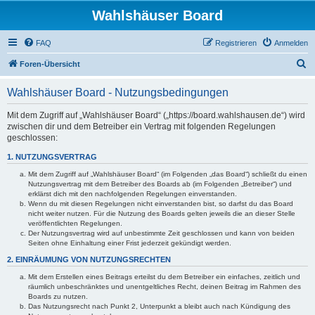
Wahlshäuser Board
FAQ
Registrieren
Anmelden
S
Foren-Übersicht
u
Wahlshäuser Board - Nutzungsbedingungen
c
h
Mit dem Zugriff auf „Wahlshäuser Board“ („https://board.wahlshausen.de“) wird
zwischen dir und dem Betreiber ein Vertrag mit folgenden Regelungen
e
geschlossen:
1. NUTZUNGSVERTRAG
Mit dem Zugriff auf „Wahlshäuser Board“ (im Folgenden „das Board“) schließt du einen
Nutzungsvertrag mit dem Betreiber des Boards ab (im Folgenden „Betreiber“) und
erklärst dich mit den nachfolgenden Regelungen einverstanden.
Wenn du mit diesen Regelungen nicht einverstanden bist, so darfst du das Board
nicht weiter nutzen. Für die Nutzung des Boards gelten jeweils die an dieser Stelle
veröffentlichten Regelungen.
Der Nutzungsvertrag wird auf unbestimmte Zeit geschlossen und kann von beiden
Seiten ohne Einhaltung einer Frist jederzeit gekündigt werden.
2. EINRÄUMUNG VON NUTZUNGSRECHTEN
Mit dem Erstellen eines Beitrags erteilst du dem Betreiber ein einfaches, zeitlich und
räumlich unbeschränktes und unentgeltliches Recht, deinen Beitrag im Rahmen des
Boards zu nutzen.
Das Nutzungsrecht nach Punkt 2, Unterpunkt a bleibt auch nach Kündigung des