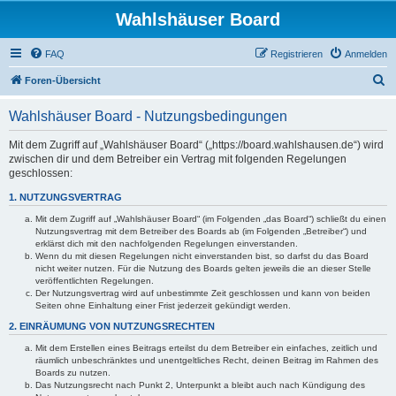
Wahlshäuser Board
FAQ
Registrieren
Anmelden
S
Foren-Übersicht
u
Wahlshäuser Board - Nutzungsbedingungen
c
h
Mit dem Zugriff auf „Wahlshäuser Board“ („https://board.wahlshausen.de“) wird
zwischen dir und dem Betreiber ein Vertrag mit folgenden Regelungen
e
geschlossen:
1. NUTZUNGSVERTRAG
Mit dem Zugriff auf „Wahlshäuser Board“ (im Folgenden „das Board“) schließt du einen
Nutzungsvertrag mit dem Betreiber des Boards ab (im Folgenden „Betreiber“) und
erklärst dich mit den nachfolgenden Regelungen einverstanden.
Wenn du mit diesen Regelungen nicht einverstanden bist, so darfst du das Board
nicht weiter nutzen. Für die Nutzung des Boards gelten jeweils die an dieser Stelle
veröffentlichten Regelungen.
Der Nutzungsvertrag wird auf unbestimmte Zeit geschlossen und kann von beiden
Seiten ohne Einhaltung einer Frist jederzeit gekündigt werden.
2. EINRÄUMUNG VON NUTZUNGSRECHTEN
Mit dem Erstellen eines Beitrags erteilst du dem Betreiber ein einfaches, zeitlich und
räumlich unbeschränktes und unentgeltliches Recht, deinen Beitrag im Rahmen des
Boards zu nutzen.
Das Nutzungsrecht nach Punkt 2, Unterpunkt a bleibt auch nach Kündigung des