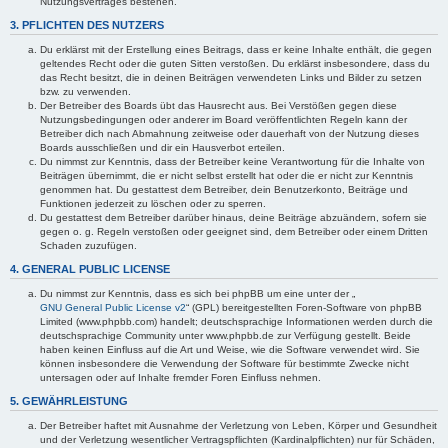
Nutzungsvertrages bestehen.
3. PFLICHTEN DES NUTZERS
Du erklärst mit der Erstellung eines Beitrags, dass er keine Inhalte enthält, die gegen
geltendes Recht oder die guten Sitten verstoßen. Du erklärst insbesondere, dass du
das Recht besitzt, die in deinen Beiträgen verwendeten Links und Bilder zu setzen
bzw. zu verwenden.
Der Betreiber des Boards übt das Hausrecht aus. Bei Verstößen gegen diese
Nutzungsbedingungen oder anderer im Board veröffentlichten Regeln kann der
Betreiber dich nach Abmahnung zeitweise oder dauerhaft von der Nutzung dieses
Boards ausschließen und dir ein Hausverbot erteilen.
Du nimmst zur Kenntnis, dass der Betreiber keine Verantwortung für die Inhalte von
Beiträgen übernimmt, die er nicht selbst erstellt hat oder die er nicht zur Kenntnis
genommen hat. Du gestattest dem Betreiber, dein Benutzerkonto, Beiträge und
Funktionen jederzeit zu löschen oder zu sperren.
Du gestattest dem Betreiber darüber hinaus, deine Beiträge abzuändern, sofern sie
gegen o. g. Regeln verstoßen oder geeignet sind, dem Betreiber oder einem Dritten
Schaden zuzufügen.
4. GENERAL PUBLIC LICENSE
Du nimmst zur Kenntnis, dass es sich bei phpBB um eine unter der „
GNU General Public License v2
“ (GPL) bereitgestellten Foren-Software von phpBB
Limited (www.phpbb.com) handelt; deutschsprachige Informationen werden durch die
deutschsprachige Community unter www.phpbb.de zur Verfügung gestellt. Beide
haben keinen Einfluss auf die Art und Weise, wie die Software verwendet wird. Sie
können insbesondere die Verwendung der Software für bestimmte Zwecke nicht
untersagen oder auf Inhalte fremder Foren Einfluss nehmen.
5. GEWÄHRLEISTUNG
Der Betreiber haftet mit Ausnahme der Verletzung von Leben, Körper und Gesundheit
und der Verletzung wesentlicher Vertragspflichten (Kardinalpflichten) nur für Schäden,