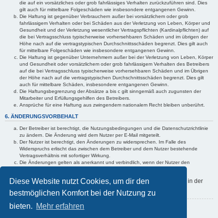
die auf ein vorsätzliches oder grob fahrlässiges Verhalten zurückzuführen sind. Dies
gilt auch für mittelbare Folgeschäden wie insbesondere entgangenen Gewinn.
Die Haftung ist gegenüber Verbrauchern außer bei vorsätzlichem oder grob
fahrlässigem Verhalten oder bei Schäden aus der Verletzung von Leben, Körper und
Gesundheit und der Verletzung wesentlicher Vertragspflichten (Kardinalpflichten) auf
die bei Vertragsschluss typischerweise vorhersehbaren Schäden und im übrigen der
Höhe nach auf die vertragstypischen Durchschnittsschäden begrenzt. Dies gilt auch
für mittelbare Folgeschäden wie insbesondere entgangenen Gewinn.
Die Haftung ist gegenüber Unternehmern außer bei der Verletzung von Leben, Körper
und Gesundheit oder vorsätzlichem oder grob fahrlässigem Verhalten des Betreibers
auf die bei Vertragsschluss typischerweise vorhersehbaren Schäden und im Übrigen
der Höhe nach auf die vertragstypischen Durchschnittsschäden begrenzt. Dies gilt
auch für mittelbare Schäden, insbesondere entgangenen Gewinn.
Die Haftungsbegrenzung der Absätze a bis c gilt sinngemäß auch zugunsten der
Mitarbeiter und Erfüllungsgehilfen des Betreibers.
Ansprüche für eine Haftung aus zwingendem nationalem Recht bleiben unberührt.
6. ÄNDERUNGSVORBEHALT
Der Betreiber ist berechtigt, die Nutzungsbedingungen und die Datenschutzrichtlinie
zu ändern. Die Änderung wird dem Nutzer per E-Mail mitgeteilt.
Der Nutzer ist berechtigt, den Änderungen zu widersprechen. Im Falle des
Widerspruchs erlischt das zwischen dem Betreiber und dem Nutzer bestehende
Vertragsverhältnis mit sofortiger Wirkung.
Die Änderungen gelten als anerkannt und verbindlich, wenn der Nutzer den
Änderungen zugestimmt hat.
Diese Website nutzt Cookies, um dir den
Informationen über den Umgang mit deinen persönlichen Daten sind in der
Datenschutzrichtlinie enthalten.
bestmöglichen Komfort bei der Nutzung zu
bieten.
Mehr erfahren
Zurück zur Anmeldemaske