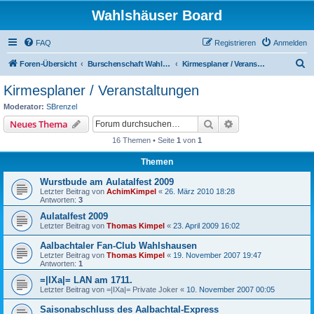
Wahlshäuser Board
FAQ
Registrieren
Anmelden
S
Foren-Übersicht
Burschenschaft Wahlshausen
Kirmesplaner / Veranstaltungen
u
Kirmesplaner / Veranstaltungen
c
Moderator:
SBrenzel
h
Suche
Erweiterte Suche
Neues Thema
e
16 Themen • Seite
1
von
1
Themen
Wurstbude am Aulatalfest 2009
Letzter Beitrag von
AchimKimpel
«
26. März 2010 18:28
Antworten:
3
Aulatalfest 2009
Letzter Beitrag von
Thomas Kimpel
«
23. April 2009 16:02
Aalbachtaler Fan-Club Wahlshausen
Letzter Beitrag von
Thomas Kimpel
«
19. November 2007 19:47
Antworten:
1
=|IXa|= LAN am 1711.
Letzter Beitrag von
=|IXa|= Private Joker
«
10. November 2007 00:05
Saisonabschluss des Aalbachtal-Express