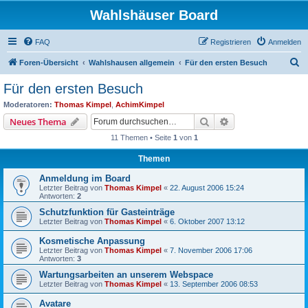
Wahlshäuser Board
FAQ
Registrieren
Anmelden
S
Foren-Übersicht
Wahlshausen allgemein
Für den ersten Besuch
u
Für den ersten Besuch
c
Moderatoren:
Thomas Kimpel
,
AchimKimpel
h
Suche
Erweiterte Suche
Neues Thema
e
11 Themen • Seite
1
von
1
Themen
Anmeldung im Board
Letzter Beitrag von
Thomas Kimpel
«
22. August 2006 15:24
Antworten:
2
Schutzfunktion für Gasteinträge
Letzter Beitrag von
Thomas Kimpel
«
6. Oktober 2007 13:12
Kosmetische Anpassung
Letzter Beitrag von
Thomas Kimpel
«
7. November 2006 17:06
Antworten:
3
Wartungsarbeiten an unserem Webspace
Letzter Beitrag von
Thomas Kimpel
«
13. September 2006 08:53
Avatare