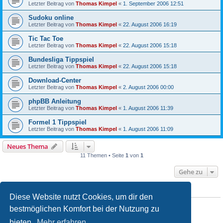
Letzter Beitrag von
Thomas Kimpel
«
1. September 2006 12:51
Sudoku online
Letzter Beitrag von
Thomas Kimpel
«
22. August 2006 16:19
Tic Tac Toe
Letzter Beitrag von
Thomas Kimpel
«
22. August 2006 15:18
Bundesliga Tippspiel
Letzter Beitrag von
Thomas Kimpel
«
22. August 2006 15:18
Download-Center
Letzter Beitrag von
Thomas Kimpel
«
2. August 2006 00:00
phpBB Anleitung
Letzter Beitrag von
Thomas Kimpel
«
1. August 2006 11:39
Formel 1 Tippspiel
Letzter Beitrag von
Thomas Kimpel
«
1. August 2006 11:09
Neues Thema
11 Themen • Seite
1
von
1
Gehe zu
BERECHTIGUNGEN IN DIESEM FORUM
Diese Website nutzt Cookies, um dir den
Du darfst
keine
neuen Themen in diesem Forum erstellen.
bestmöglichen Komfort bei der Nutzung zu
Du darfst
keine
Antworten zu Themen in diesem Forum erstellen.
Du darfst deine Beiträge in diesem Forum
nicht
ändern.
bieten.
Mehr erfahren