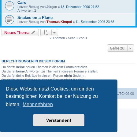
Cars
Letzter Beitrag von
Jürgen
«
13. Dezember 2006 21:52
Antworten:
1
Snakes on a Plane
Letzter Beitrag von
Thomas Kimpel
«
11. September 2006 23:35
Neues Thema
7 Themen • Seite
1
von
1
Gehe zu
BERECHTIGUNGEN IN DIESEM FORUM
Du darfst
keine
neuen Themen in diesem Forum erstellen.
Du darfst
keine
Antworten zu Themen in diesem Forum erstellen.
Du darfst deine Beiträge in diesem Forum
nicht
ändern.
Du darfst deine Beiträge in diesem Forum
nicht
löschen.
Du darfst
keine
Dateianhänge in diesem Forum erstellen.
Diese Website nutzt Cookies, um dir den
Foren-Übersicht
Alle Zeiten sind
UTC+02:00
bestmöglichen Komfort bei der Nutzung zu
Powered by
phpBB
® Forum Software © phpBB Limited
bieten.
Mehr erfahren
Deutsche Übersetzung durch
phpBB.de
Verstanden!