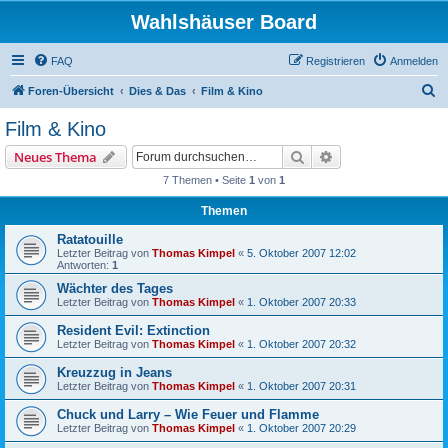
Wahlshäuser Board
FAQ
Registrieren
Anmelden
S
Foren-Übersicht
Dies & Das
Film & Kino
u
Film & Kino
c
Suche
Erweiterte Suche
Neues Thema
h
7 Themen • Seite
1
von
1
e
Themen
Ratatouille
Letzter Beitrag von
Thomas Kimpel
«
5. Oktober 2007 12:02
Antworten:
1
Wächter des Tages
Letzter Beitrag von
Thomas Kimpel
«
1. Oktober 2007 20:33
Resident Evil: Extinction
Letzter Beitrag von
Thomas Kimpel
«
1. Oktober 2007 20:32
Kreuzzug in Jeans
Letzter Beitrag von
Thomas Kimpel
«
1. Oktober 2007 20:31
Chuck und Larry – Wie Feuer und Flamme
Letzter Beitrag von
Thomas Kimpel
«
1. Oktober 2007 20:29