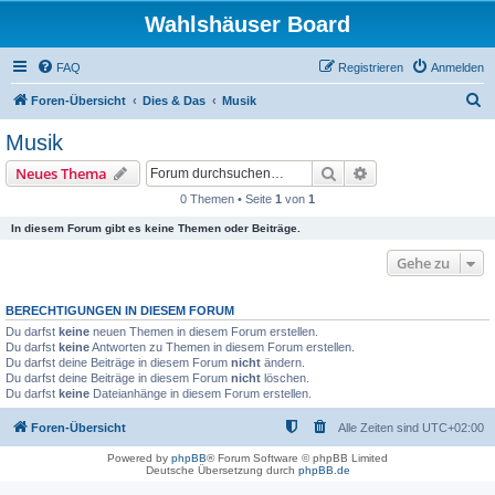
Wahlshäuser Board
FAQ
Registrieren
Anmelden
S
Foren-Übersicht
Dies & Das
Musik
u
Musik
c
Suche
Erweiterte Suche
Neues Thema
h
0 Themen • Seite
1
von
1
e
In diesem Forum gibt es keine Themen oder Beiträge.
Gehe zu
BERECHTIGUNGEN IN DIESEM FORUM
Du darfst
keine
neuen Themen in diesem Forum erstellen.
Du darfst
keine
Antworten zu Themen in diesem Forum erstellen.
Du darfst deine Beiträge in diesem Forum
nicht
ändern.
Du darfst deine Beiträge in diesem Forum
nicht
löschen.
Du darfst
keine
Dateianhänge in diesem Forum erstellen.
Foren-Übersicht
Alle Zeiten sind
UTC+02:00
Powered by
phpBB
® Forum Software © phpBB Limited
Deutsche Übersetzung durch
phpBB.de