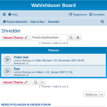
Wahlshäuser Board
FAQ
Registrieren
Anmelden
S
Foren-Übersicht
Dies & Das
Shredder
u
Shredder
c
Suche
Erweiterte Suche
Neues Thema
h
2 Themen • Seite
1
von
1
e
Themen
Video test
Letzter Beitrag von
Bätz Michael
«
29. Dezember 2007 09:58
Antworten:
1
Test
Letzter Beitrag von
Volker
«
16. Januar 2007 17:18
Antworten:
2
Neues Thema
2 Themen • Seite
1
von
1
Gehe zu
BERECHTIGUNGEN IN DIESEM FORUM