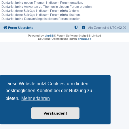
Du darfst
keine
neuen Themen in diesem Forum erstellen.
Du darfst
keine
Antworten zu Themen in diesem Forum erstellen.
Du darfst deine Beiträge in diesem Forum
nicht
ändern.
Du darfst deine Beiträge in diesem Forum
nicht
löschen.
Du darfst
keine
Dateianhänge in diesem Forum erstellen.
Foren-Übersicht
Alle Zeiten sind
UTC+02:00
Powered by
phpBB
® Forum Software © phpBB Limited
Deutsche Übersetzung durch
phpBB.de
Diese Website nutzt Cookies, um dir den
bestmöglichen Komfort bei der Nutzung zu
bieten.
Mehr erfahren
Verstanden!