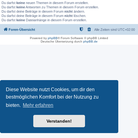
Du darfst
keine
neuen Themen in diesem Forum erstellen.
Du darfst
keine
Antworten zu Themen in diesem Forum erstellen.
Du darfst deine Beiträge in diesem Forum
nicht
ändern.
Du darfst deine Beiträge in diesem Forum
nicht
löschen.
Du darfst
keine
Dateianhänge in diesem Forum erstellen.
Foren-Übersicht
Alle Zeiten sind
UTC+02:00
Powered by
phpBB
® Forum Software © phpBB Limited
Deutsche Übersetzung durch
phpBB.de
Diese Website nutzt Cookies, um dir den
bestmöglichen Komfort bei der Nutzung zu
bieten.
Mehr erfahren
Verstanden!