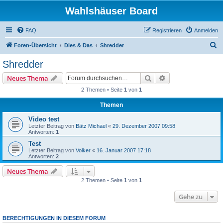
Wahlshäuser Board
FAQ
Registrieren
Anmelden
S
Foren-Übersicht
Dies & Das
Shredder
u
Shredder
c
Suche
Erweiterte Suche
Neues Thema
h
2 Themen • Seite
1
von
1
e
Themen
Video test
Letzter Beitrag von
Bätz Michael
«
29. Dezember 2007 09:58
Antworten:
1
Test
Letzter Beitrag von
Volker
«
16. Januar 2007 17:18
Antworten:
2
Neues Thema
2 Themen • Seite
1
von
1
Gehe zu
BERECHTIGUNGEN IN DIESEM FORUM