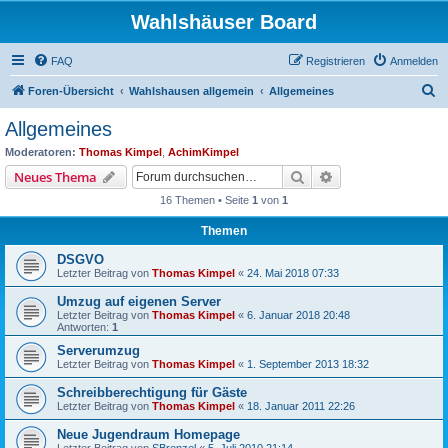
Wahlshäuser Board
FAQ
Registrieren
Anmelden
S
Foren-Übersicht
Wahlshausen allgemein
Allgemeines
u
Allgemeines
c
Moderatoren:
Thomas Kimpel
,
AchimKimpel
h
Suche
Erweiterte Suche
Neues Thema
e
16 Themen • Seite
1
von
1
Themen
DSGVO
Letzter Beitrag von
Thomas Kimpel
«
24. Mai 2018 07:33
Umzug auf eigenen Server
Letzter Beitrag von
Thomas Kimpel
«
6. Januar 2018 20:48
Antworten:
1
Serverumzug
Letzter Beitrag von
Thomas Kimpel
«
1. September 2013 18:32
Schreibberechtigung für Gäste
Letzter Beitrag von
Thomas Kimpel
«
18. Januar 2011 22:26
Neue Jugendraum Homepage
Letzter Beitrag von
SBrenzel
«
5. Juli 2010 21:14