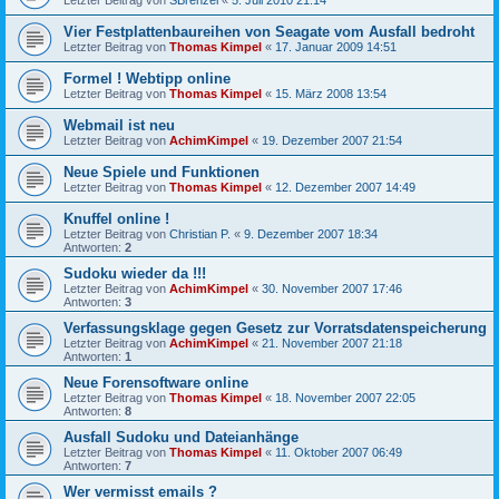
Vier Festplattenbaureihen von Seagate vom Ausfall bedroht
Letzter Beitrag von
Thomas Kimpel
«
17. Januar 2009 14:51
Formel ! Webtipp online
Letzter Beitrag von
Thomas Kimpel
«
15. März 2008 13:54
Webmail ist neu
Letzter Beitrag von
AchimKimpel
«
19. Dezember 2007 21:54
Neue Spiele und Funktionen
Letzter Beitrag von
Thomas Kimpel
«
12. Dezember 2007 14:49
Knuffel online !
Letzter Beitrag von
Christian P.
«
9. Dezember 2007 18:34
Antworten:
2
Sudoku wieder da !!!
Letzter Beitrag von
AchimKimpel
«
30. November 2007 17:46
Antworten:
3
Verfassungsklage gegen Gesetz zur Vorratsdatenspeicherung
Letzter Beitrag von
AchimKimpel
«
21. November 2007 21:18
Antworten:
1
Neue Forensoftware online
Letzter Beitrag von
Thomas Kimpel
«
18. November 2007 22:05
Antworten:
8
Ausfall Sudoku und Dateianhänge
Letzter Beitrag von
Thomas Kimpel
«
11. Oktober 2007 06:49
Antworten:
7
Wer vermisst emails ?