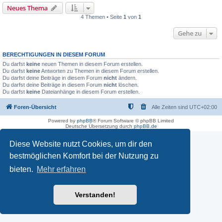
Neues Thema
4 Themen • Seite
1
von
1
Gehe zu
BERECHTIGUNGEN IN DIESEM FORUM
Du darfst
keine
neuen Themen in diesem Forum erstellen.
Du darfst
keine
Antworten zu Themen in diesem Forum erstellen.
Du darfst deine Beiträge in diesem Forum
nicht
ändern.
Du darfst deine Beiträge in diesem Forum
nicht
löschen.
Du darfst
keine
Dateianhänge in diesem Forum erstellen.
Foren-Übersicht
Alle Zeiten sind
UTC+02:00
Powered by
phpBB
® Forum Software © phpBB Limited
Deutsche Übersetzung durch
phpBB.de
Diese Website nutzt Cookies, um dir den
bestmöglichen Komfort bei der Nutzung zu
bieten.
Mehr erfahren
Verstanden!