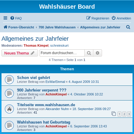
Wahlshäuser Board
FAQ
Registrieren
Anmelden
S
Foren-Übersicht
700 Jahre Wahlshausen
Allgemeines zur Jahrfeier
u
Allgemeines zur Jahrfeier
c
Moderatoren:
Thomas Kimpel
,
schreinskurt
h
Suche
Erweiterte Suche
Neues Thema
e
4 Themen • Seite
1
von
1
Themen
Schon viel gehört
Letzter Beitrag von
EsWarEinmal
«
4. August 2009 10:31
900 Jahrfeier verpennt ???
Letzter Beitrag von
AchimKimpel
«
4. Oktober 2006 10:22
Antworten:
7
Titelseite www.wahlshausen.de
Letzter Beitrag von
Alexander Nuhn
«
18. September 2006 09:27
Antworten:
41
1
2
3
Wahlshausen hat Geburtstag
Letzter Beitrag von
AchimKimpel
«
6. September 2006 13:43
Antworten:
3