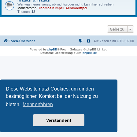
Klatsch & Tratsch
Wer was neues weiss, ob wichtig oder nicht, kann hier schreiben
Moderatoren:
Thomas Kimpel
,
AchimKimpel
Themen:
12
Gehe zu
Foren-Übersicht
Alle Zeiten sind
UTC+02:00
Powered by
phpBB
® Forum Software © phpBB Limited
Deutsche Übersetzung durch
phpBB.de
Diese Website nutzt Cookies, um dir den
bestmöglichen Komfort bei der Nutzung zu
bieten.
Mehr erfahren
Verstanden!