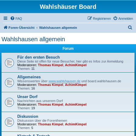
Wahlshäuser Board
FAQ
Registrieren
Anmelden
S
Foren-Übersicht
Wahlshausen allgemein
u
Wahlshausen allgemein
c
Forum
h
e
Für den ersten Besuch
Diese Seite ist offen für neue Besucher, hier gibt es Infos zur Anmeldung
Moderatoren:
Thomas Kimpel
,
AchimKimpel
Themen:
11
Allgemeines
Wissenswertes über
www.wahlshausen.de
und board.wahlshausen.de
Moderatoren:
Thomas Kimpel
,
AchimKimpel
Themen:
16
Unser Dorf
Nachrichten aus unserem Dorf
Moderatoren:
Thomas Kimpel
,
AchimKimpel
Themen:
19
Diskussion
Diskussion über die Forenthemen
Moderatoren:
Thomas Kimpel
,
AchimKimpel
Themen:
5