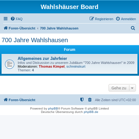
Wahlshäuser Board
FAQ
Registrieren
Anmelden
S
Foren-Übersicht
700 Jahre Wahlshausen
u
700 Jahre Wahlshausen
c
Forum
h
e
Allgemeines zur Jahrfeier
Infos und Diskussion zu unserem Jubiläum "700 Jahre Wahlshausen" in 2009
Moderatoren:
Thomas Kimpel
,
schreinskurt
Themen:
4
Gehe zu
Foren-Übersicht
Alle Zeiten sind
UTC+02:00
Powered by
phpBB
® Forum Software © phpBB Limited
Deutsche Übersetzung durch
phpBB.de