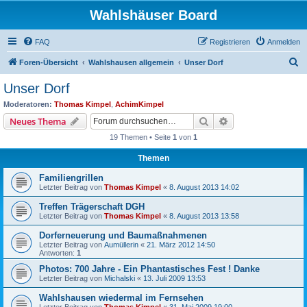
Wahlshäuser Board
FAQ
Registrieren
Anmelden
S
Foren-Übersicht
Wahlshausen allgemein
Unser Dorf
u
Unser Dorf
c
Moderatoren:
Thomas Kimpel
,
AchimKimpel
h
Suche
Erweiterte Suche
Neues Thema
e
19 Themen • Seite
1
von
1
Themen
Familiengrillen
Letzter Beitrag von
Thomas Kimpel
«
8. August 2013 14:02
Treffen Trägerschaft DGH
Letzter Beitrag von
Thomas Kimpel
«
8. August 2013 13:58
Dorferneuerung und Baumaßnahmenen
Letzter Beitrag von
Aumüllerin
«
21. März 2012 14:50
Antworten:
1
Photos: 700 Jahre - Ein Phantastisches Fest ! Danke
Letzter Beitrag von
Michalski
«
13. Juli 2009 13:53
Wahlshausen wiedermal im Fernsehen
Letzter Beitrag von
Thomas Kimpel
«
31. Mai 2009 19:00