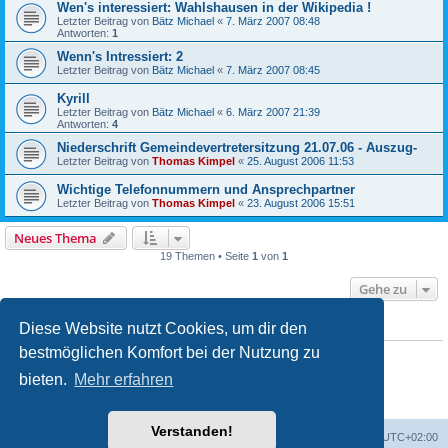
Wen's interessiert: Wahlshausen in der Wikipedia !
Letzter Beitrag von
Bätz Michael
«
7. März 2007 08:48
Antworten:
1
Wenn's Intressiert: 2
Letzter Beitrag von
Bätz Michael
«
7. März 2007 08:45
Kyrill
Letzter Beitrag von
Bätz Michael
«
6. März 2007 21:39
Antworten:
4
Niederschrift Gemeindevertretersitzung 21.07.06 - Auszug-
Letzter Beitrag von
Thomas Kimpel
«
25. August 2006 11:53
Wichtige Telefonnummern und Ansprechpartner
Letzter Beitrag von
Thomas Kimpel
«
23. August 2006 15:51
Neues Thema
19 Themen • Seite
1
von
1
Gehe zu
Diese Website nutzt Cookies, um dir den
BERECHTIGUNGEN IN DIESEM FORUM
bestmöglichen Komfort bei der Nutzung zu
Du darfst
keine
neuen Themen in diesem Forum erstellen.
Du darfst
keine
Antworten zu Themen in diesem Forum erstellen.
bieten.
Mehr erfahren
Du darfst deine Beiträge in diesem Forum
nicht
ändern.
Du darfst deine Beiträge in diesem Forum
nicht
löschen.
Du darfst
keine
Dateianhänge in diesem Forum erstellen.
Verstanden!
Foren-Übersicht
Alle Zeiten sind
UTC+02:00