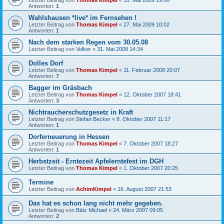
Antworten:
1
Wahlshausen *live* im Fernsehen !
Letzter Beitrag von
Thomas Kimpel
«
27. Mai 2009 10:02
Antworten:
1
Nach dem starken Regen vom 30.05.08
Letzter Beitrag von
Volker
«
31. Mai 2008 14:34
Dolles Dorf
Letzter Beitrag von
Thomas Kimpel
«
11. Februar 2008 20:07
Antworten:
7
Bagger im Gräsbach
Letzter Beitrag von
Thomas Kimpel
«
12. Oktober 2007 18:41
Antworten:
3
Nichtraucherschutzgesetz in Kraft
Letzter Beitrag von
Stefan Becker
«
8. Oktober 2007 11:17
Antworten:
1
Dorferneuerung in Hessen
Letzter Beitrag von
Thomas Kimpel
«
7. Oktober 2007 18:27
Antworten:
1
Herbstzeit - Erntezeit Apfelerntefest im DGH
Letzter Beitrag von
Thomas Kimpel
«
1. Oktober 2007 20:25
Termine
Letzter Beitrag von
AchimKimpel
«
16. August 2007 21:53
Das hat es schon lang nicht mehr gegeben.
Letzter Beitrag von
Bätz Michael
«
24. März 2007 09:05
Antworten:
2