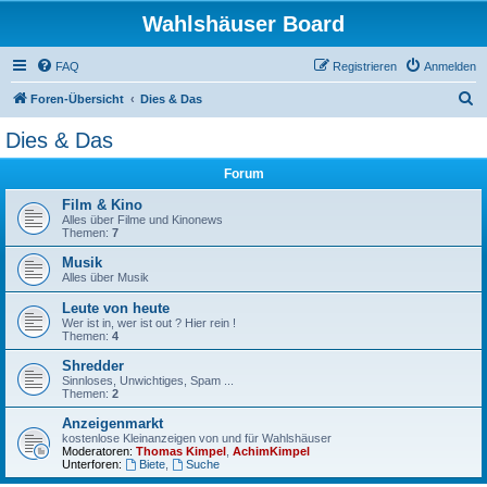
Wahlshäuser Board
FAQ
Registrieren
Anmelden
S
Foren-Übersicht
Dies & Das
u
Dies & Das
c
Forum
h
e
Film & Kino
Alles über Filme und Kinonews
Themen:
7
Musik
Alles über Musik
Leute von heute
Wer ist in, wer ist out ? Hier rein !
Themen:
4
Shredder
Sinnloses, Unwichtiges, Spam ...
Themen:
2
Anzeigenmarkt
kostenlose Kleinanzeigen von und für Wahlshäuser
Moderatoren:
Thomas Kimpel
,
AchimKimpel
Unterforen:
Biete
,
Suche