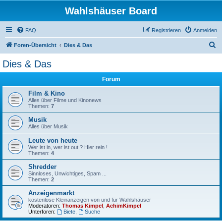
Wahlshäuser Board
FAQ
Registrieren
Anmelden
S
Foren-Übersicht
Dies & Das
u
Dies & Das
c
Forum
h
e
Film & Kino
Alles über Filme und Kinonews
Themen:
7
Musik
Alles über Musik
Leute von heute
Wer ist in, wer ist out ? Hier rein !
Themen:
4
Shredder
Sinnloses, Unwichtiges, Spam ...
Themen:
2
Anzeigenmarkt
kostenlose Kleinanzeigen von und für Wahlshäuser
Moderatoren:
Thomas Kimpel
,
AchimKimpel
Unterforen:
Biete
,
Suche