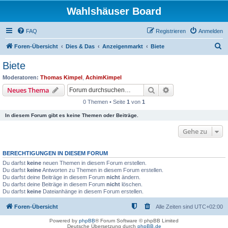
Wahlshäuser Board
FAQ
Registrieren
Anmelden
S
Foren-Übersicht
Dies & Das
Anzeigenmarkt
Biete
u
Biete
c
Moderatoren:
Thomas Kimpel
,
AchimKimpel
h
Suche
Erweiterte Suche
Neues Thema
e
0 Themen • Seite
1
von
1
In diesem Forum gibt es keine Themen oder Beiträge.
Gehe zu
BERECHTIGUNGEN IN DIESEM FORUM
Du darfst
keine
neuen Themen in diesem Forum erstellen.
Du darfst
keine
Antworten zu Themen in diesem Forum erstellen.
Du darfst deine Beiträge in diesem Forum
nicht
ändern.
Du darfst deine Beiträge in diesem Forum
nicht
löschen.
Du darfst
keine
Dateianhänge in diesem Forum erstellen.
Foren-Übersicht
Alle Zeiten sind
UTC+02:00
Powered by
phpBB
® Forum Software © phpBB Limited
Deutsche Übersetzung durch
phpBB.de