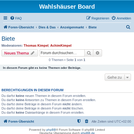
Wahlshäuser Board
FAQ
Registrieren
Anmelden
S
Foren-Übersicht
Dies & Das
Anzeigenmarkt
Biete
u
Biete
c
Moderatoren:
Thomas Kimpel
,
AchimKimpel
h
Suche
Erweiterte Suche
Neues Thema
e
0 Themen • Seite
1
von
1
In diesem Forum gibt es keine Themen oder Beiträge.
Gehe zu
BERECHTIGUNGEN IN DIESEM FORUM
Du darfst
keine
neuen Themen in diesem Forum erstellen.
Du darfst
keine
Antworten zu Themen in diesem Forum erstellen.
Du darfst deine Beiträge in diesem Forum
nicht
ändern.
Du darfst deine Beiträge in diesem Forum
nicht
löschen.
Du darfst
keine
Dateianhänge in diesem Forum erstellen.
Foren-Übersicht
Alle Zeiten sind
UTC+02:00
Powered by
phpBB
® Forum Software © phpBB Limited
Deutsche Übersetzung durch
phpBB.de