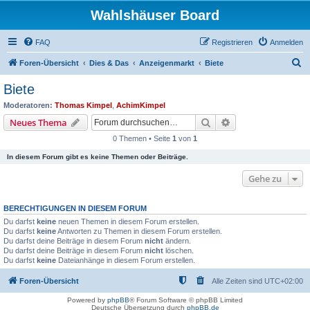
Wahlshäuser Board
FAQ
Registrieren
Anmelden
S
Foren-Übersicht
Dies & Das
Anzeigenmarkt
Biete
u
Biete
c
Moderatoren:
Thomas Kimpel
,
AchimKimpel
h
Suche
Erweiterte Suche
Neues Thema
e
0 Themen • Seite
1
von
1
In diesem Forum gibt es keine Themen oder Beiträge.
Gehe zu
BERECHTIGUNGEN IN DIESEM FORUM
Du darfst
keine
neuen Themen in diesem Forum erstellen.
Du darfst
keine
Antworten zu Themen in diesem Forum erstellen.
Du darfst deine Beiträge in diesem Forum
nicht
ändern.
Du darfst deine Beiträge in diesem Forum
nicht
löschen.
Du darfst
keine
Dateianhänge in diesem Forum erstellen.
Foren-Übersicht
Alle Zeiten sind
UTC+02:00
Powered by
phpBB
® Forum Software © phpBB Limited
Deutsche Übersetzung durch
phpBB.de