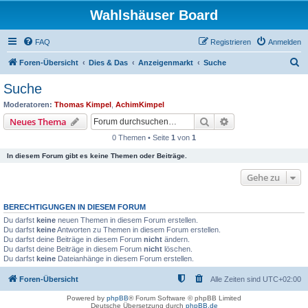
Wahlshäuser Board
FAQ
Registrieren
Anmelden
S
Foren-Übersicht
Dies & Das
Anzeigenmarkt
Suche
u
Suche
c
Moderatoren:
Thomas Kimpel
,
AchimKimpel
h
Suche
Erweiterte Suche
Neues Thema
e
0 Themen • Seite
1
von
1
In diesem Forum gibt es keine Themen oder Beiträge.
Gehe zu
BERECHTIGUNGEN IN DIESEM FORUM
Du darfst
keine
neuen Themen in diesem Forum erstellen.
Du darfst
keine
Antworten zu Themen in diesem Forum erstellen.
Du darfst deine Beiträge in diesem Forum
nicht
ändern.
Du darfst deine Beiträge in diesem Forum
nicht
löschen.
Du darfst
keine
Dateianhänge in diesem Forum erstellen.
Foren-Übersicht
Alle Zeiten sind
UTC+02:00
Powered by
phpBB
® Forum Software © phpBB Limited
Deutsche Übersetzung durch
phpBB.de